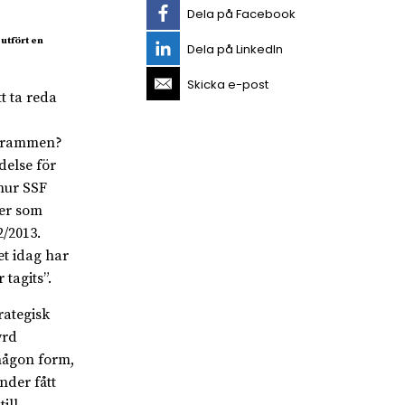
Dela på Facebook
utfört en
Dela på LinkedIn
Skicka e-post
t ta reda
ogrammen?
delse för
hur SSF
der som
2/2013.
t idag har
 tagits”.
rategisk
yrd
någon form,
nder fått
ill