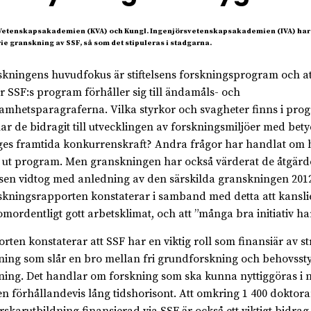
Vetenskapsakademien (KVA) och Kungl. Ingenjörsvetenskapsakademien (IVA) har 
ie granskning av SSF, så som det stipuleras i stadgarna.
kningens huvudfokus är stiftelsens forskningsprogram och at
r SSF:s program förhåller sig till ändamåls- och
amhetsparagraferna. Vilka styrkor och svagheter finns i pr
ar de bidragit till utvecklingen av forskningsmiljöer med bety
ges framtida konkurrenskraft? Andra frågor har handlat om 
r ut program. Men granskningen har också värderat de åtgär
elsen vidtog med anledning av den särskilda granskningen 201
kningsrapporten konstaterar i samband med detta att kanslie
tomordentligt gott arbetsklimat, och att ”många bra initiativ har
rten konstaterar att SSF har en viktig roll som finansiär av st
ning som slår en bro mellan fri grundforskning och behovsst
ning. Det handlar om forskning som ska kunna nyttiggöras i 
n förhållandevis lång tidshorisont. Att omkring 1 400 doktora
rskarutbildning finansierad via SSF är också ett viktigt bidrag t