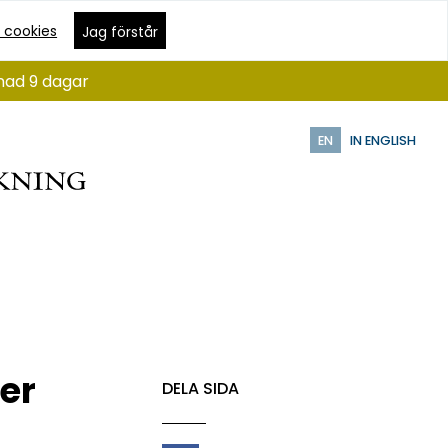
 cookies
Jag förstår
ånad 9 dagar
EN
IN ENGLISH
er
DELA SIDA