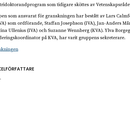
tridoktorandprogram som tidigare sköttes av Vetenskapsrådet
en som ansvarat för granskningen har bestått av Lars Calmf
VA) som ordförande, Staffan Josephson (IVA), Jan-Anders Mån
tina Ullenius (IVA) och Suzanne Wennberg (KVA). Ylva Borgeg
deringskoordinator på KVA, har varit gruppens sekreterare.
skningen
KELFÖRFATTARE