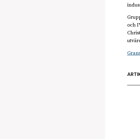
indus
Grupp
och I
Chris
utvär
Gran
ARTI