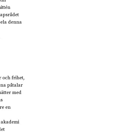
ittén
kapsrådet
pela denna
a
 och frihet,
ena påtalar
sätter med
ns
re en
n akademi
det