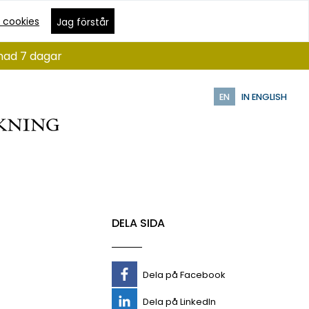
 cookies
Jag förstår
ånad 7 dagar
EN
IN ENGLISH
DELA SIDA
Dela på Facebook
Dela på LinkedIn