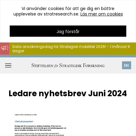
Vi använder cookies för att ge dig en bättre
upplevelse av stratresearch.se.
Läs mer om cookies
Jag förstår
Sista ansökningsdag för Strategisk mobilitet 2026! - 1 månad 9
dagar
Hoppa
till
Öppna
EN
innehåll
meny
Ledare nyhetsbrev Juni 2024