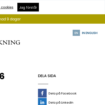
 cookies
Jag förstår
ånad 9 dagar
EN
IN ENGLISH
26
DELA SIDA
Dela på Facebook
Dela på LinkedIn