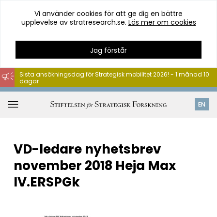
Vi använder cookies för att ge dig en bättre
upplevelse av stratresearch.se.
Läs mer om cookies
Jag förstår
Sista ansökningsdag för Strategisk mobilitet 2026! - 1 månad 10
dagar
Hoppa
till
Öppna
EN
innehåll
meny
VD-ledare nyhetsbrev
november 2018 Heja Max
IV.ERSPGk