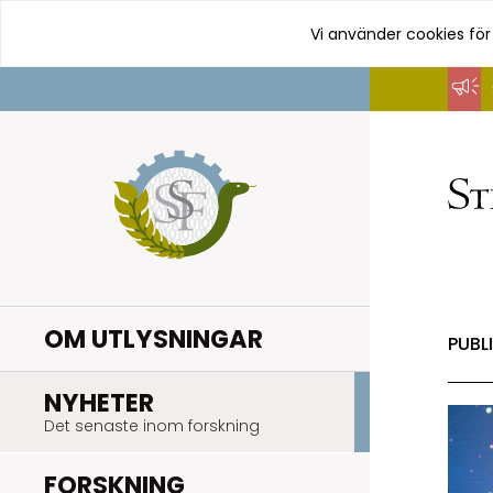
Vi använder cookies för
Hoppa
till
innehåll
OM UTLYSNINGAR
PUBL
.
NYHETER
Det senaste inom forskning
.
FORSKNING