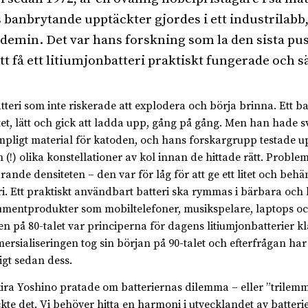
 banbrytande upptäckter gjordes i ett industrilabb,
ademin. Det var hans forskning som la den sista pu
att få ett litiumjonbatteri praktiskt fungerade och s
atteri som inte riskerade att explodera och börja brinna. Ett ba
itet, lätt och gick att ladda upp, gång på gång. Men han hade svå
ämpligt material för katoden, och hans forskargrupp testade u
n (!) olika konstellationer av kol innan de hittade rätt. Proble
arande densiteten – den var för låg för att ge ett litet och behä
ri. Ett praktiskt användbart batteri ska rymmas i bärbara och l
mentprodukter som mobiltelefoner, musikspelare, laptops oc
ten på 80-talet var principerna för dagens litiumjonbatterier kl
rsialiseringen tog sin början på 90-talet och efterfrågan har
igt sedan dess.
ira Yoshino pratade om batteriernas dilemma – eller ”trile
ckte det. Vi behöver hitta en harmoni i utvecklandet av batteri