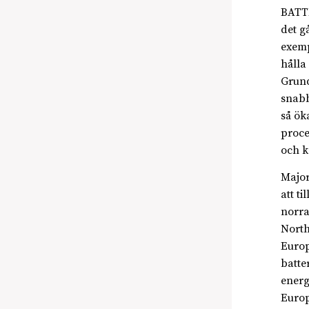
BATTE
det g
exemp
hålla
Grund
snabbt
så ök
proce
och k
Majori
att t
norra
North
Europ
batte
energ
Europ