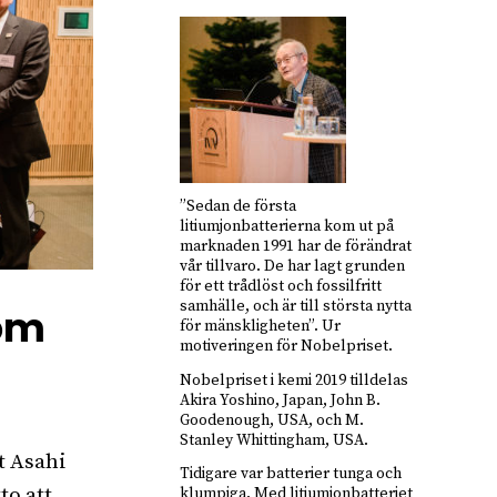
”Sedan de första
litiumjonbatterierna kom ut på
marknaden 1991 har de förändrat
vår tillvaro. De har lagt grunden
för ett trådlöst och fossilfritt
samhälle, och är till största nytta
som
för mänskligheten”. Ur
motiveringen för Nobelpriset.
Nobelpriset i kemi 2019 tilldelas
Akira Yoshino, Japan, John B.
Goodenough, USA, och M.
Stanley Whittingham, USA.
t Asahi
Tidigare var batterier tunga och
to att
klumpiga. Med litiumjonbatteriet