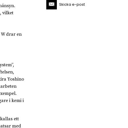
Skicka e-post
hänsyn.
 vilket
 W drar en
ystem”,
telsen,
kira Yoshino
marbeten
exempel.
are i kemi i
allas ett
rsatsar med