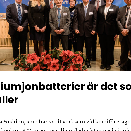
tiumjonbatterier är det 
ller
a Yoshino, som har varit verksam vid kemiföretage
i sedan 1972, är en ovanlig nobelpristagare i så måt