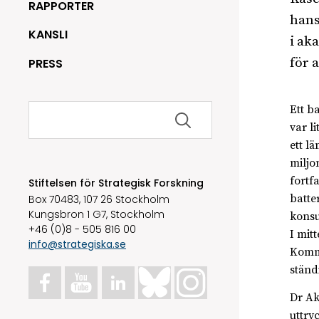
RAPPORTER
hans
KANSLI
i ak
för 
PRESS
Sök
Ett b
efter:
var l
ett l
miljo
fortf
Stiftelsen för Strategisk Forskning
batte
Box 70483, 107 26 Stockholm
Kungsbron 1 G7, Stockholm
konsu
+46 (0)8 - 505 816 00
I mit
info@strategiska.se
Komme
ständ
Dr Ak
uttry