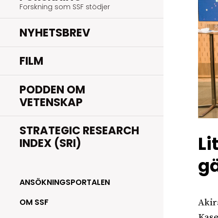
Forskning som SSF stödjer
NYHETSBREV
FILM
PODDEN OM
VETENSKAP
STRATEGIC RESEARCH
Li
INDEX (SRI)
gä
ANSÖKNINGSPORTALEN
OM SSF
Akir
Kase