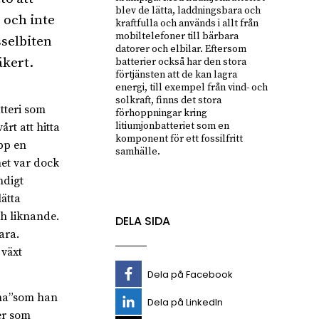
blev de lätta, laddningsbara och
 och inte
kraftfulla och används i allt från
mobiltelefoner till bärbara
sselbiten
datorer och elbilar. Eftersom
äkert.
batterier också har den stora
förtjänsten att de kan lagra
energi, till exempel från vind- och
solkraft, finns det stora
tteri som
förhoppningar kring
litiumjonbatteriet som en
rt att hitta
komponent för ett fossilfritt
pp en
samhälle.
met var dock
ndigt
ätta
h liknande.
DELA SIDA
ara.
 växt
Dela på Facebook
mma”som han
Dela på LinkedIn
er som