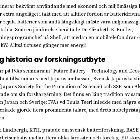
nerar bekvämt användande med ekonomi och miljömässiga 
 extra angeläget i takt med att alltfler fordon är batteridrivna,
r rejäla batterier som ändå långsiktigt måste vara miljömässigt
tabla. Som en jämförelse berättade Dr Elizabeth E. Endler,
ningsprogramchef på Shell, att medan en mobiltelefon drar 6
0 kW. Alltså tiotusen gånger mer energi!
g historia av forskningsutbyte
ar på IVAs seminarium ”Future Battery – Technology and Ecos
nat tillsammans med Japans ambassad, Svensk-Japanska stif
(Japans Society for the Promotion of Science) och SSF, som A
tade om sin forskargärning. Det finns en lång tradition av sa
n Japan och Sverige; IVAs vd Tuula Teeri inledde med några 
rkade gjorde flera prominenta talare, med årets nobelpristag
en.
 Lindbergh, KTH, pratade om svensk batteriforskning. BASE k
betsinitiativ mellan flera olika lärosäten och företag. EU sto