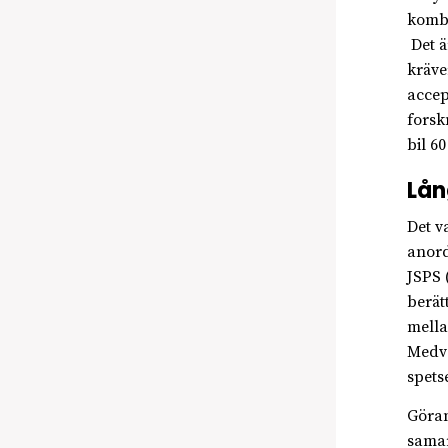
kombi
Det är
kräve
accep
forsk
bil 6
Lån
Det v
anord
JSPS 
berät
mella
Medve
spets
Göran
samar