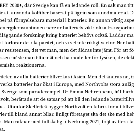
RY 2030+, där Sverige kan få en ledande roll. En sak man titt
år att använda kolfiber baserat på lignin som anodmaterial. De
el på förnyelsebara material i batterier. En annan viktig aspek
 energikonsumtionen nere är batteriets vikt i olika transportm
läggande forskning kring batteriet behövs också. Laddar man 
 förlorar det i kapacitet, och vi vet inte riktigt varför. När bat
ar resistensen, det vet man, men det åldras inte jämt. För att fö
ssen måste man titta inåt och ha modeller för fysiken, de ele
emiska reaktionerna.
teten av alla batterier tillverkas i Asien. Men det ändras nu, i
illverka batterier har ökat i Europa, med Northvolts stora anläg
 Sverige som paradexempel. Dr Emma Nehrenheim, hållbarhe
volt, berättade att de satsar på att bli den ledande batteritillv
a. Utanför Skellefteå bygger Northvolt en fabrik för att tillve
rier till bland annat bilar. Enligt företaget ska det ske med hel
i. Man räknar med fullskalig tillverkning 2021, följt av flera fa
a.