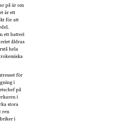
ar på är om
t är ett
t för att
edel.
ett batteri
teriet åldras
rstå hela
ktrokemiska
ntresset för
gning i
tschef på
erkaren i
rka stora
t ren
briker i