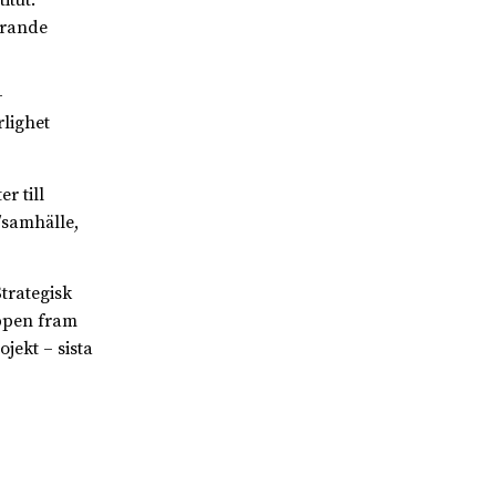
itut.
drande
-
rlighet
r till
/samhälle,
Strategisk
öppen fram
jekt – sista