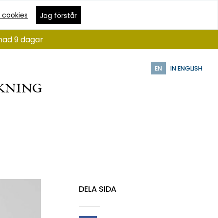
 cookies
Jag förstår
ånad 9 dagar
EN
IN ENGLISH
DELA SIDA