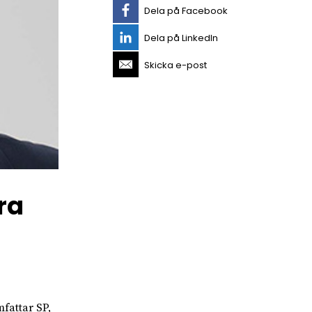
Dela på Facebook
Dela på LinkedIn
Skicka e-post
ra
mfattar SP,