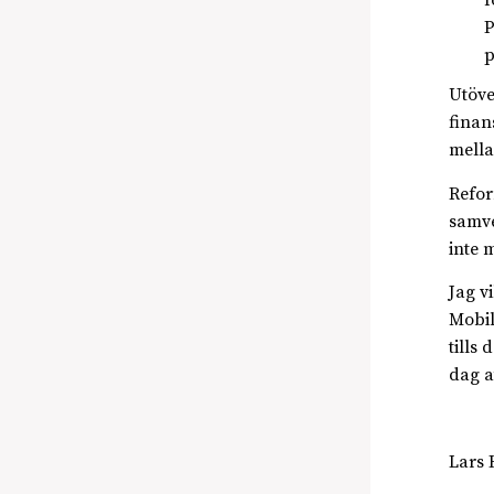
f
P
p
Utöve
finan
mella
Refor
samve
inte 
Jag v
Mobil
tills
dag a
Lars