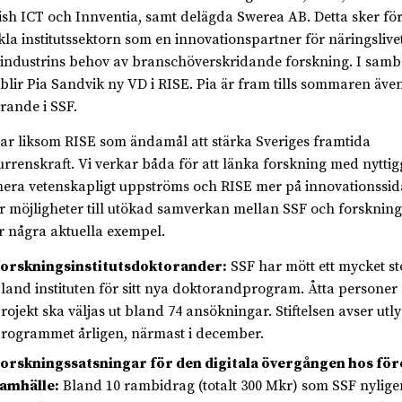
sh ICT och Innventia, samt delägda Swerea AB. Detta sker för
kla institutssektorn som en innovationspartner för näringslive
industrins behov av branschöverskridande forskning. I sa
 blir Pia Sandvik ny VD i RISE. Pia är fram tills sommaren även
rande i SSF.
ar liksom RISE som ändamål att stärka Sveriges framtida
rrenskraft. Vi verkar båda för att länka forskning med nytti
era vetenskapligt uppströms och RISE mer på innovationssida
r möjligheter till utökad samverkan mellan SSF och forsknings
r några aktuella exempel.
orskningsinstitutsdoktorander:
SSF har mött ett mycket sto
land instituten för sitt nya doktorandprogram. Åtta persone
rojekt ska väljas ut bland 74 ansökningar. Stiftelsen avser utl
rogrammet årligen, närmast i december.
orskningssatsningar för den digitala övergången hos för
amhälle:
Bland 10 rambidrag (totalt 300 Mkr) som SSF nyligen