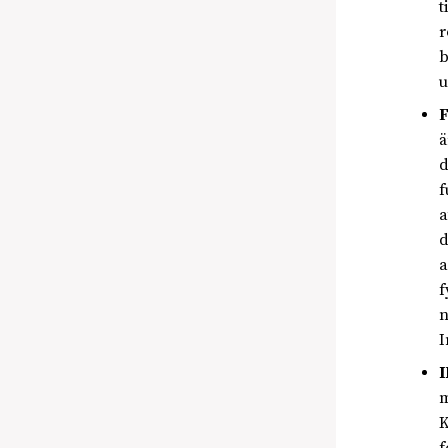
t
r
b
u
F
ä
d
f
a
d
a
f
n
I
I
m
K