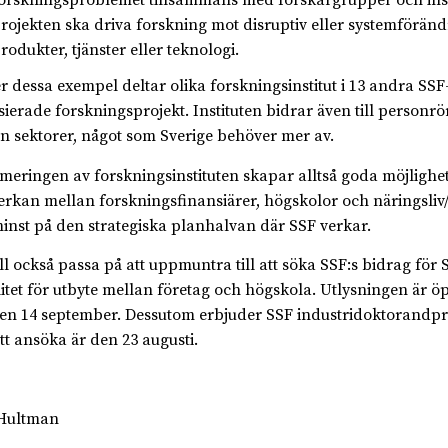
orskningsproblemet tillsammans med forskargrupper och inst
rojekten ska driva forskning mot disruptiv eller systemförän
rodukter, tjänster eller teknologi.
r dessa exempel deltar olika forskningsinstitut i 13 andra SSF
sierade forskningsprojekt. Instituten bidrar även till personrö
n sektorer, något som Sverige behöver mer av.
meringen av forskningsinstituten skapar alltså goda möjlighete
rkan mellan forskningsfinansiärer, högskolor och näringsliv
minst på den strategiska planhalvan där SSF verkar.
ill också passa på att uppmuntra till att söka SSF:s bidrag för 
itet för utbyte mellan företag och högskola. Utlysningen är 
 den 14 september. Dessutom erbjuder SSF industridoktorandpro
tt ansöka är den 23 augusti.
 Hultman