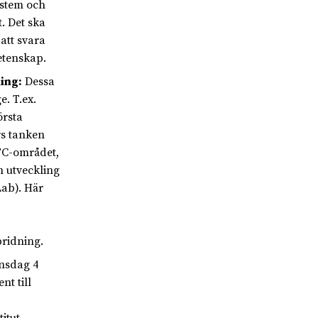
ystem och
t. Det ska
att svara
etenskap.
ing:
Dessa
e. T.ex.
örsta
rs tanken
ITC-området,
h utveckling
Lab). Här
pridning.
nsdag 4
t till