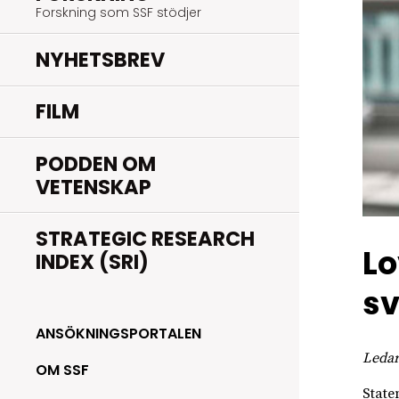
Forskning som SSF stödjer
NYHETSBREV
FILM
PODDEN OM
VETENSKAP
STRATEGIC RESEARCH
Lo
INDEX (SRI)
sv
ANSÖKNINGSPORTALEN
Ledar
OM SSF
State