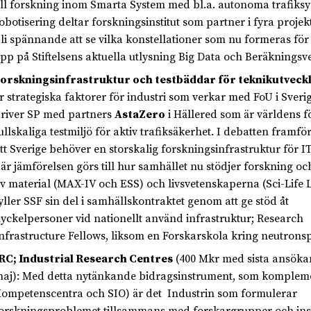
ill forskning inom Smarta System med bl.a. autonoma trafiks
obotisering deltar forskningsinstitut som partner i fyra projek
li spännande att se vilka konstellationer som nu formeras för 
pp på Stiftelsens aktuella utlysning Big Data och Beräkningsv
orskningsinfrastruktur och testbäddar för teknikutveckl
r strategiska faktorer för industri som verkar med FoU i Sverig
river SP med partners
AstaZero
i Hällered som är världens f
ullskaliga testmiljö för aktiv trafiksäkerhet. I debatten framfö
tt Sverige behöver en storskalig forskningsinfrastruktur för 
är jämförelsen görs till hur samhället nu stödjer forskning oc
v material (MAX-IV och ESS) och livsvetenskaperna (Sci-Life 
yller SSF sin del i samhällskontraktet genom att ge stöd åt
yckelpersoner vid nationellt använd infrastruktur; Research
nfrastructure Fellows, liksom en Forskarskola kring neutrons
RC; Industrial Research Centres
(400 Mkr med sista ansöka
aj): Med detta nytänkande bidragsinstrument, som komplemen
ompetenscentra och SIO) är det Industrin som formulerar