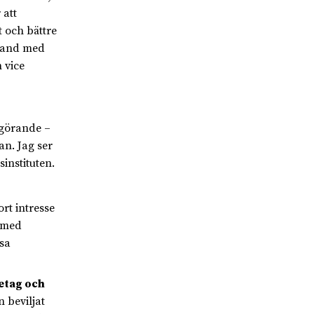
 att
t och bättre
mband med
 vice
ggörande –
n. Jag ser
instituten.
rt intresse
r med
ysa
etag och
 beviljat