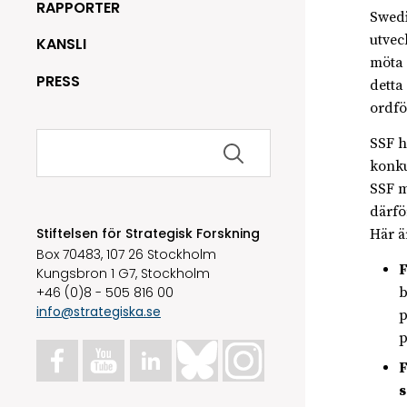
RAPPORTER
Swedi
utvec
KANSLI
möta 
PRESS
detta
ordfö
Sök
SSF h
efter:
konku
SSF m
därfö
Stiftelsen för Strategisk Forskning
Här ä
Box 70483, 107 26 Stockholm
F
Kungsbron 1 G7, Stockholm
+46 (0)8 - 505 816 00
b
info@strategiska.se
p
p
F
s