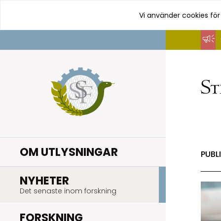
Vi använder cookies för
Hoppa
till
innehåll
OM UTLYSNINGAR
PUBL
.
NYHETER
Det senaste inom forskning
.
FORSKNING