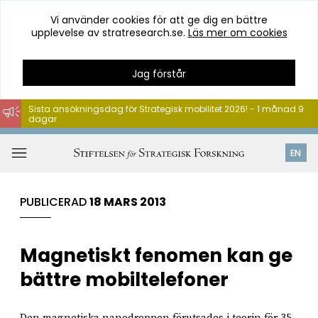
Vi använder cookies för att ge dig en bättre
upplevelse av stratresearch.se.
Läs mer om cookies
Jag förstår
Sista ansökningsdag för Strategisk mobilitet 2026! - 1 månad 9
dagar
Hoppa
till
Öppna
EN
innehåll
meny
PUBLICERAD
18 MARS 2013
Magnetiskt fenomen kan ge
bättre mobiltelefoner
Den magnetiska nanodroppen förutsades i teorin för 35