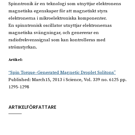
Spinntronik är en teknologi som utnyttjar elektronens
magnetiska egenskaper för att magnetiskt styra
elektronerna i mikroelektroniska komponenter.
En spinntronisk oscillator utnyttjar elektronernas
magnetiska svängningar, och genererar en
radiofrekvenssignal som kan kontrolleras med
strömstyrkan.
Artikel:
“Spin Torque–Generated Magnetic Droplet Solitons”
Published: March15, 2013 i Science, Vol. 339 no. 6125 pp.
1295-1298
ARTIKELFÖRFATTARE