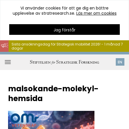
Vi använder cookies för att ge dig en bättre
upplevelse av stratresearch.se.
Läs mer om cookies
Jag förstår
Sista ansökningsdag för Strategisk mobilitet 2026! - 1 månad 7
dagar
Hoppa
till
Öppna
EN
innehåll
meny
malsokande-molekyl-
hemsida