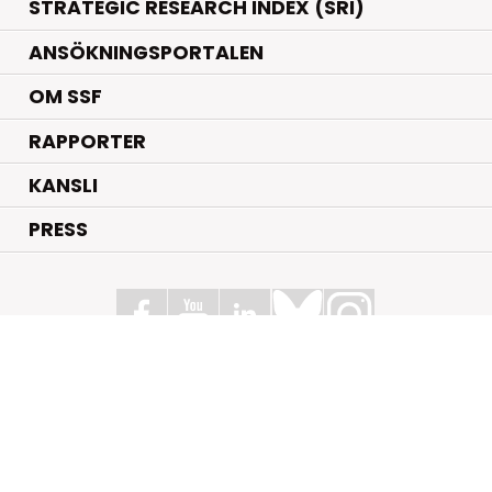
STRATEGIC RESEARCH INDEX (SRI)
ANSÖKNINGSPORTALEN
OM SSF
RAPPORTER
KANSLI
PRESS
Stiftelsen för Strategisk Forskning
Box 70483, 107 26 Stockholm
Kungsbron 1 G7, Stockholm
+46 (0)8 - 505 816 00
info@strategiska.se