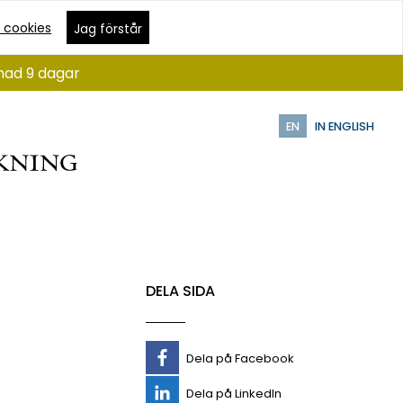
 cookies
Jag förstår
ånad 9 dagar
EN
IN ENGLISH
DELA SIDA
Dela på Facebook
Dela på LinkedIn