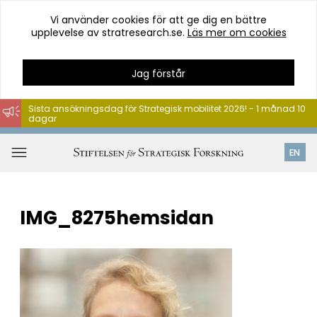
Vi använder cookies för att ge dig en bättre
upplevelse av stratresearch.se.
Läs mer om cookies
Jag förstår
Sista ansökningsdag för Strategisk mobilitet 2026! - 1 månad 10
dagar
Hoppa
till
Öppna
EN
innehåll
meny
IMG_8275hemsidan