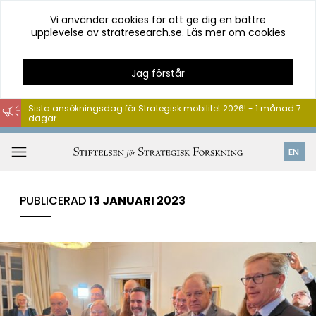
Vi använder cookies för att ge dig en bättre
upplevelse av stratresearch.se.
Läs mer om cookies
Jag förstår
Sista ansökningsdag för Strategisk mobilitet 2026! - 1 månad 7
dagar
Hoppa
till
Öppna
EN
innehåll
meny
PUBLICERAD
13 JANUARI 2023