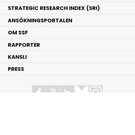
STRATEGIC RESEARCH INDEX (SRI)
ANSÖKNINGSPORTALEN
OM SSF
RAPPORTER
KANSLI
PRESS
Stiftelsen för Strategisk Forskning
Box 70483, 107 26 Stockholm
Kungsbron 1 G7, Stockholm
+46 (0)8 - 505 816 00
info@strategiska.se