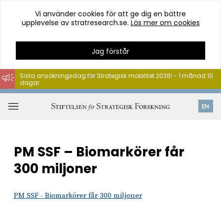
Vi använder cookies för att ge dig en bättre
upplevelse av stratresearch.se.
Läs mer om cookies
Jag förstår
Sista ansökningsdag för Strategisk mobilitet 2026! - 1 månad 10
dagar
Hoppa
till
Öppna
EN
innehåll
meny
PM SSF – Biomarkörer får
300 miljoner
PM SSF - Biomarkörer får 300 miljoner