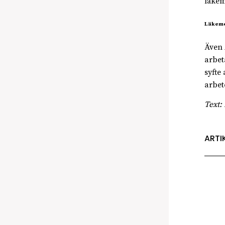
läkem
Läkem
Även 
arbet
syfte
arbete
Text:
ARTI