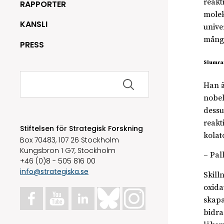
reakt
RAPPORTER
molek
KANSLI
univer
mångm
PRESS
Slumra
Sök
efter:
Han ä
nobel
dessu
reakt
Stiftelsen för Strategisk Forskning
kolat
Box 70483, 107 26 Stockholm
Kungsbron 1 G7, Stockholm
– Pal
+46 (0)8 - 505 816 00
info@strategiska.se
Skill
oxida
skapa
bidra