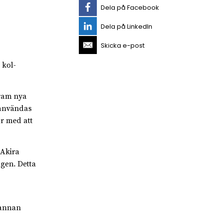
Dela på Facebook
Dela på LinkedIn
Skicka e-post
 kol-
fram nya
 användas
ar med att
 Akira
gen. Detta
 annan