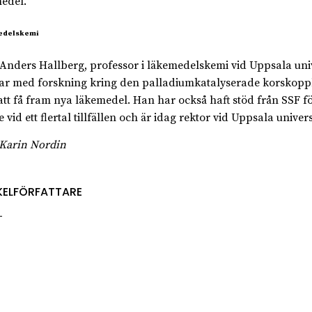
edel.
edelskemi
Anders Hallberg, professor i läkemedelskemi vid Uppsala univ
ar med forskning kring den palladiumkatalyserade korskop
 att få fram nya läkemedel. Han har också haft stöd från SSF fö
 vid ett flertal tillfällen och är idag rektor vid Uppsala univers
 Karin Nordin
KELFÖRFATTARE