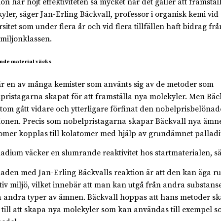
ion har höjt effektiviteten så mycket när det gäller att framstäl
yler, säger Jan-Erling Bäckvall, professor i organisk kemi vi
sitet som under flera år och vid flera tillfällen haft bidrag frå
iljonklassen.
nde material väcks
r en av många kemister som använts sig av de metoder som
pristagarna skapat för att framställa nya molekyler. Men Bäc
tom gått vidare och ytterligare förfinat den nobelprisbelönad
ionen. Precis som nobelpristagarna skapar Bäckvall nya ämn
omer kopplas till kolatomer med hjälp av grundämnet pallad
ladium väcker en slumrande reaktivitet hos startmaterialen, s
naden med Jan-Erling Bäckvalls reaktion är att den kan äga ru
tiv miljö, vilket innebär att man kan utgå från andra substans
 andra typer av ämnen. Bäckvall hoppas att hans metoder s
 till att skapa nya molekyler som kan användas till exempel 