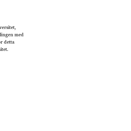
ersitet,
plingen med
r detta
itet.