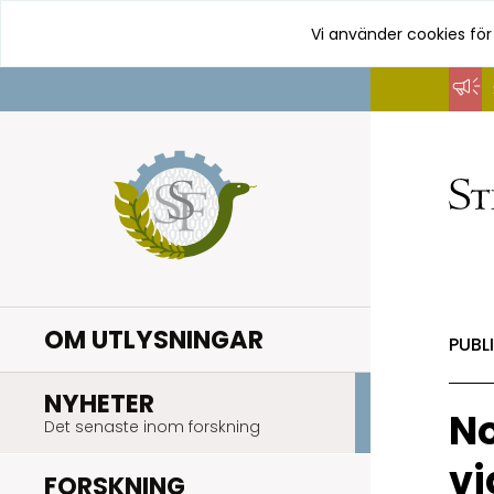
Vi använder cookies för
Hoppa
till
innehåll
OM UTLYSNINGAR
PUBL
.
NYHETER
N
Det senaste inom forskning
vi
.
FORSKNING