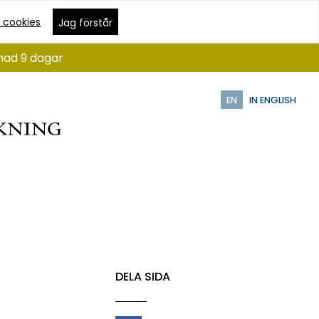
 cookies
Jag förstår
ånad 9 dagar
EN
IN ENGLISH
DELA SIDA