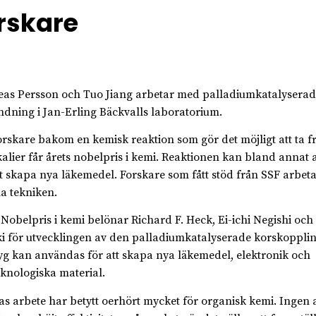
rskare
as Persson och Tuo Jiang arbetar med palladiumkatalyserad
ndning i Jan-Erling Bäckvalls laboratorium.
orskare bakom en kemisk reaktion som gör det möjligt att ta 
alier får årets nobelpris i kemi. Reaktionen kan bland annat
tt skapa nya läkemedel. Forskare som fått stöd från SSF arbet
na tekniken.
 Nobelpris i kemi belönar Richard F. Heck, Ei-ichi Negishi och
i för utvecklingen av den palladiumkatalyserade korskopplin
yg kan användas för att skapa nya läkemedel, elektronik och
knologiska material.
as arbete har betytt oerhört mycket för organisk kemi. Ingen