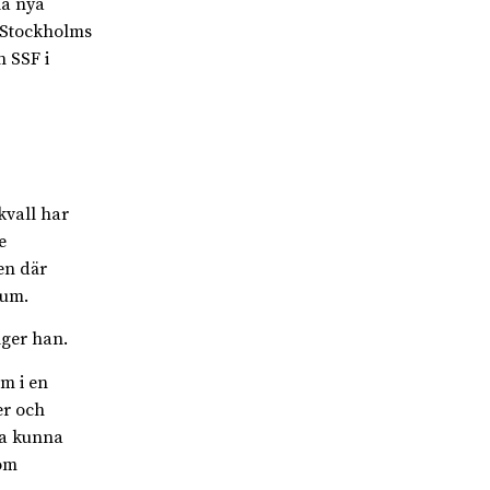
la nya
d Stockholms
n SSF i
kvall har
e
en där
ium.
äger han.
m i en
er och
ka kunna
som