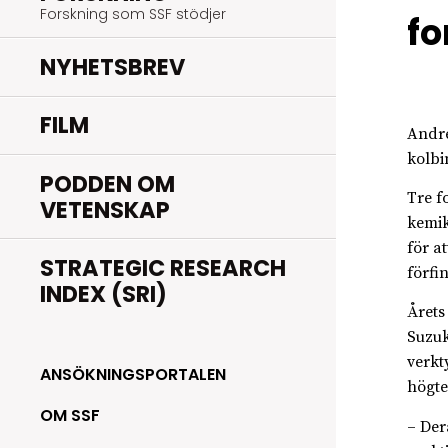
Forskning som SSF stödjer
fo
NYHETSBREV
FILM
Andre
kolbi
PODDEN OM
Tre f
VETENSKAP
kemik
för a
STRATEGIC RESEARCH
förfi
INDEX (SRI)
Årets
Suzuk
verkt
ANSÖKNINGSPORTALEN
högte
OM SSF
– Der