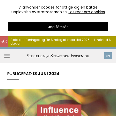
Vi använder cookies för att ge dig en bättre
upplevelse av stratresearch.se.
Läs mer om cookies
Jag förstår
Sista ansökningsdag för Strategisk mobilitet 2026! - 1 månad 6
dagar
Hoppa
till
Öppna
EN
innehåll
meny
PUBLICERAD
18 JUNI 2024