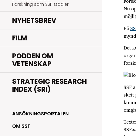
Forsk
Forskning som SSF stödjer
Nu öp
möjli
NYHETSBREV
På
SS
myndi
FILM
Det k
PODDEN OM
organ
VETENSKAP
forsk
STRATEGIC RESEARCH
SSF a
INDEX (SRI)
skett
komme
omgiv
ANSÖKNINGSPORTALEN
Texte
OM SSF
SSF:s