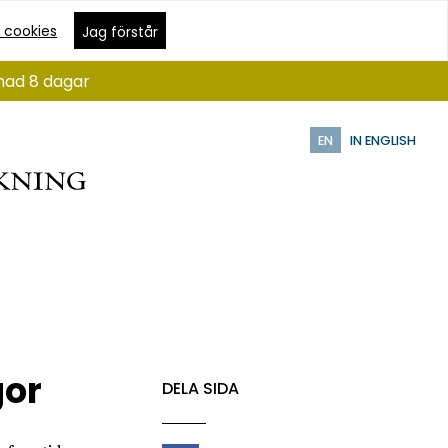
 cookies
Jag förstår
ånad 8 dagar
EN
IN ENGLISH
gor
DELA SIDA