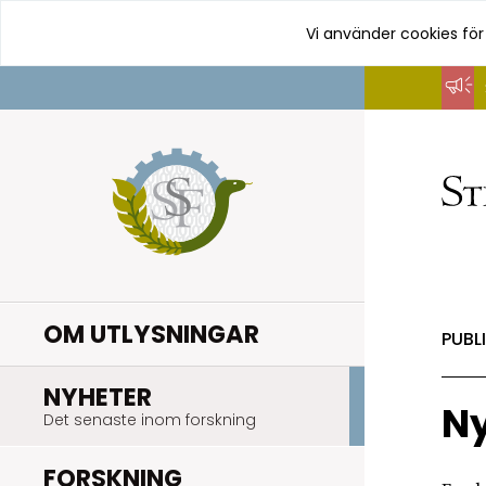
Vi använder cookies för
Hoppa
till
innehåll
OM UTLYSNINGAR
PUBL
.
NYHETER
Ny
Det senaste inom forskning
.
FORSKNING