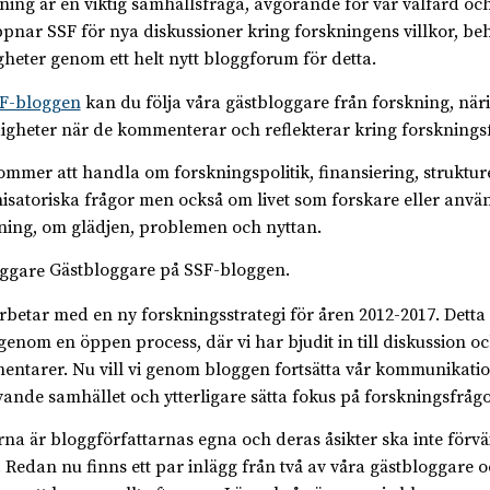
ning är en viktig samhällsfråga, avgörande för vår välfärd och
pnar SSF för nya diskussioner kring forskningens villkor, be
gheter genom ett helt nytt bloggforum för detta.
F-bloggen
kan du följa våra gästbloggare från forskning, när
gheter när de kommenterar och reflekterar kring forskningsf
ommer att handla om forskningspolitik, finansiering, struktur
isatoriska frågor men också om livet som forskare eller anvä
ning, om glädjen, problemen och nyttan.
Gästbloggare på SSF-bloggen.
rbetar med en ny forskningsstrategi för åren 2012-2017. Detta
 genom en öppen process, där vi har bjudit in till diskussion o
ntarer. Nu vill vi genom bloggen fortsätta vår kommunikati
ande samhället och ytterligare sätta fokus på forskningsfråg
rna är bloggförfattarnas egna och deras åsikter ska inte förv
. Redan nu finns ett par inlägg från två av våra gästbloggare 