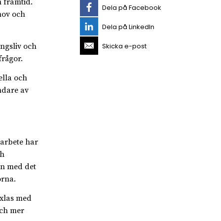
 framtid.
Dela på Facebook
hov och
Dela på LinkedIn
Skicka e-post
ingsliv och
rågor.
ella och
ndare av
 arbete har
ch
on med det
orna.
äxlas med
och mer