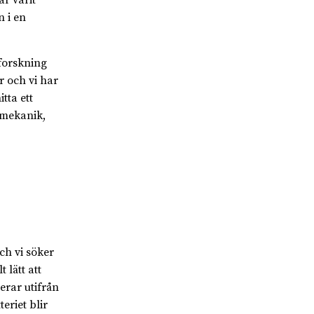
r varit
 i en
forskning
r och vi har
tta ett
 mekanik,
ch vi söker
 lätt att
erar utifrån
eriet blir