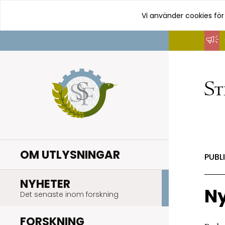
Vi använder cookies för
Hoppa
till
innehåll
OM UTLYSNINGAR
PUBL
.
NYHETER
Ny
Det senaste inom forskning
.
FORSKNING