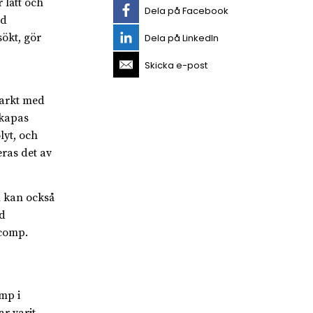
 lätt och
Dela på Facebook
ed
sökt, gör
Dela på LinkedIn
Skicka e-post
tarkt med
skapas
lyt, och
ras det av
u kan också
ed
icomp.
mp i