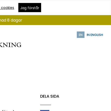
 cookies
Jag förstår
ånad 8 dagar
EN
IN ENGLISH
DELA SIDA