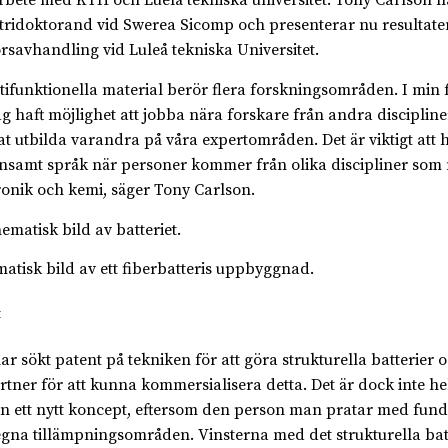
bete med KTH och Luelå tekniska universitet. Tony Carlson ha
tridoktorand vid Swerea Sicomp och presenterar nu resultaten
rsavhandling vid Luleå tekniska Universitet.
tifunktionella material berör flera forskningsområden. I min 
ag haft möjlighet att jobba nära forskare från andra discipline
t utbilda varandra på våra expertområden. Det är viktigt att hi
samt språk när personer kommer från olika discipliner som
ronik och kemi, säger Tony Carlson.
atisk bild av ett fiberbatteris uppbyggnad.
t
har sökt patent på tekniken för att göra strukturella batterier o
rtner för att kunna kommersialisera detta. Det är dock inte helt
 in ett nytt koncept, eftersom den person man pratar med fund
egna tillämpningsområden. Vinsterna med det strukturella batt