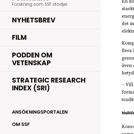
En ko
Forskning som SSF stödjer
stark
energ
NYHETSBREV
det m
elekt
FILM
Kompo
flera
PODDEN OM
genom
VETENSKAP
även 
betyd
STRATEGIC RESEARCH
– Vil
INDEX (SRI)
forma
tradi
ANSÖKNINGSPORTALEN
Multif
OM SSF
Konce