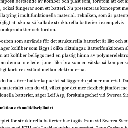
mposit bestående av kolfiber och plast som, förutom att det är
t, också fungerar som ett batteri. Nu presenteras konceptet m
ilagring i multifunktionella material. Tekniken, som är patent
öjligt att skapa så kallade strukturella batterier i exempelvis
ronikprodukter och fordon.
siten som används för det strukturella batteriet är lätt och s
 lager kolfiber som läggs i olika riktningar. Batterifunktionen 
 att kolfiber beläggs med en plastig hinna av polymerelektro
om denna inte leder joner lika bra som en vätska så kompense
ligt kortare avstånd mellan elektroderna.
l du ha större batterikapacitet så lägger du på mer material. D
 materialet som du vill, vilket gör det mer flexibelt jämfört m
tionella batterier, säger Leif Asp, forskningschef vid Swerea S
unktion och multidisciplinärt
ptet för strukturella batterier har tagits fram vid Swerea Sico