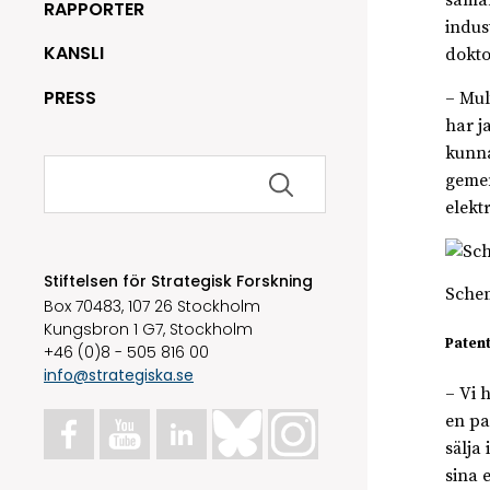
samar
RAPPORTER
indus
KANSLI
dokto
PRESS
– Mul
har j
kunna
Sök
gemen
efter:
elekt
Stiftelsen för Strategisk Forskning
Schem
Box 70483, 107 26 Stockholm
Kungsbron 1 G7, Stockholm
Paten
+46 (0)8 - 505 816 00
info@strategiska.se
– Vi 
en pa
sälja
sina 