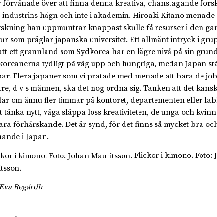
r förvånade över att finna denna kreativa, chanstagande forsk
i industrins hägn och inte i akademin. Hiroaki Kitano menade 
rskning han uppmuntrar knappast skulle få resurser i den gan
tur som präglar japanska universitet. Ett allmänt intryck i gru
 att ett grannland som Sydkorea har en lägre nivå på sin grun
 koreanerna tydligt på väg upp och hungriga, medan Japan st
ar. Flera japaner som vi pratade med menade att bara de jo
re, d v s männen, ska det nog ordna sig. Tanken att det kansk
ar om ännu fler timmar på kontoret, departementen eller lab
t tänka nytt, våga släppa loss kreativiteten, de unga och kvin
vara förhärskande. Det är synd, för det finns så mycket bra oc
ande i Japan.
Flickor i kimono. Foto:
tsson.
 Eva Regårdh