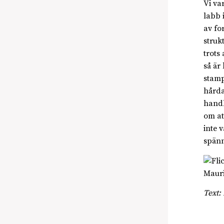
Vi va
labb 
av fo
struk
trots
så är
stamp
hårda
handl
om at
inte 
spänn
Mauri
Text: