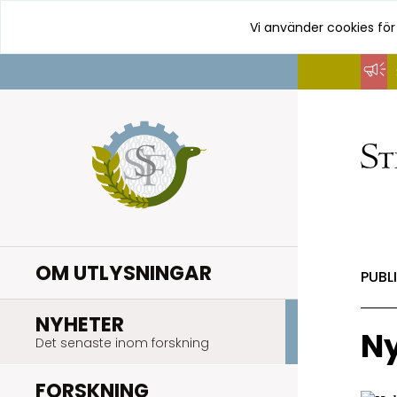
Vi använder cookies för
Hoppa
till
innehåll
OM UTLYSNINGAR
PUBL
.
NYHETER
Ny
Det senaste inom forskning
.
FORSKNING