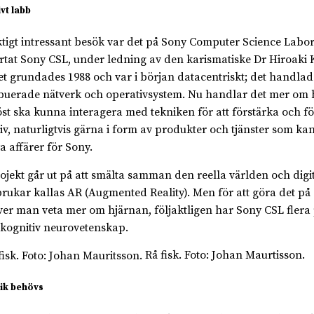
vt labb
iktigt intressant besök var det på Sony Computer Science Labor
rtat Sony CSL, under ledning av den karismatiske Dr Hiroaki 
t grundades 1988 och var i början datacentriskt; det handla
ibuerade nätverk och operativsystem. Nu handlar det mer om h
st ska kunna interagera med tekniken för att förstärka och fö
liv, naturligtvis gärna i form av produkter och tjänster som k
ya affärer för Sony.
rojekt går ut på att smälta samman den reella världen och digita
rukar kallas AR (Augmented Reality). Men för att göra det på e
er man veta mer om hjärnan, följaktligen har Sony CSL flera 
kognitiv neurovetenskap.
Rå fisk. Foto: Johan Maurtisson.
ik behövs