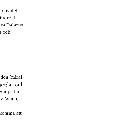
er av det
studerat
dra Dalarna
e och
iden (mirai
speglar vad
en på tio-
av Asimo,
 komma att