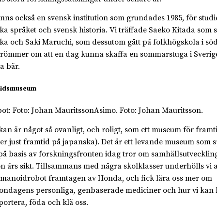
inns också en svensk institution som grundades 1985, för studi
ka språket och svensk historia. Vi träffade Saeko Kitada som 
ka och Saki Maruchi, som dessutom gått på folkhögskola i sö
römmer om att en dag kunna skaffa en sommarstuga i Sverig
a bär.
idsmuseum
Asimo. Foto: Johan Mauritsson.
kan är något så ovanligt, och roligt, som ett museum för framt
er just framtid på japanska). Det är ett levande museum som 
å basis av forskningsfronten idag tror om samhällsutveckling
n års sikt. Tillsammans med några skolklasser underhölls vi 
manoidrobot framtagen av Honda, och fick lära oss mer om
ndagens personliga, genbaserade mediciner och hur vi kan
portera, föda och klä oss.