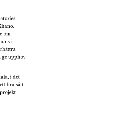
atories,
Kitano.
de om
ur vi
rbättra
an ge upphov
la, i det
tt bra sätt
projekt