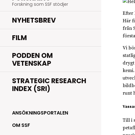
Forskning som SSF stödjer
Efter
NYHETSBREV
Här f
från 
FILM
först
Vi bö
PODDEN OM
statli
VETENSKAP
drygt
kemi.
utvec
STRATEGIC RESEARCH
bildb
INDEX (SRI)
runt 
Vassas
ANSÖKNINGSPORTALEN
Till 
OM SSF
petaf