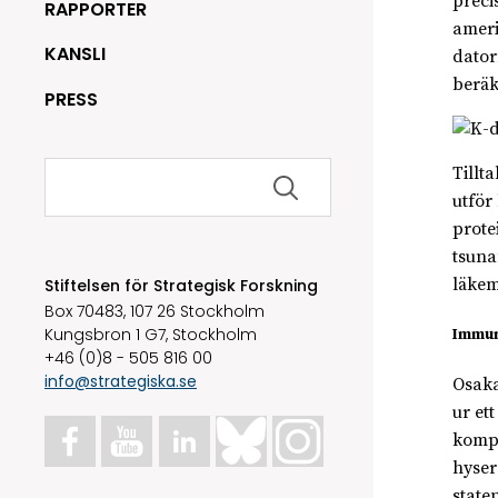
preci
RAPPORTER
ameri
KANSLI
dator
beräk
PRESS
Sök
Tillt
efter:
utför
prote
tsuna
läkem
Stiftelsen för Strategisk Forskning
Box 70483, 107 26 Stockholm
Kungsbron 1 G7, Stockholm
Immun
+46 (0)8 - 505 816 00
info@strategiska.se
Osaka
ur et
kompl
hyser
state