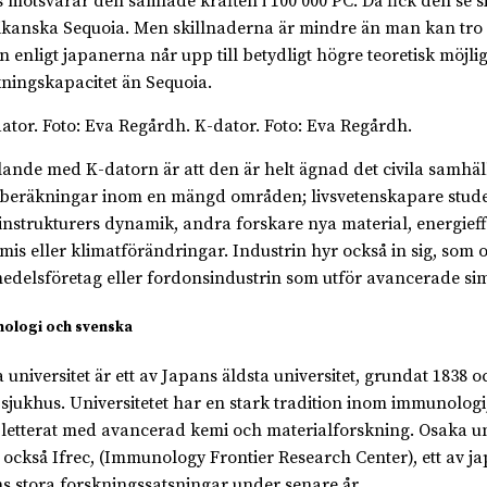
s motsvarar den samlade kraften i 100 000 PC. Då fick den se s
kanska Sequoia. Men skillnaderna är mindre än man kan tro 
n enligt japanerna når upp till betydligt högre teoretisk möjli
ningskapacitet än Sequoia.
K-dator. Foto: Eva Regårdh.
alande med K-datorn är att den är helt ägnad det civila samhäl
 beräkningar inom en mängd områden; livsvetenskapare stud
instrukturers dynamik, andra forskare nya material, energieffe
mis eller klimatförändringar. Industrin hyr också in sig, som o
edelsföretag eller fordonsindustrin som utför avancerade sim
ologi och svenska
 universitet är ett av Japans äldsta universitet, grundat 1838 
t sjukhus. Universitetet har en stark tradition inom immunolog
etterat med avancerad kemi och materialforskning. Osaka uni
 också Ifrec, (Immunology Frontier Research Center), ett av j
ns stora forskningssatsningar under senare år.