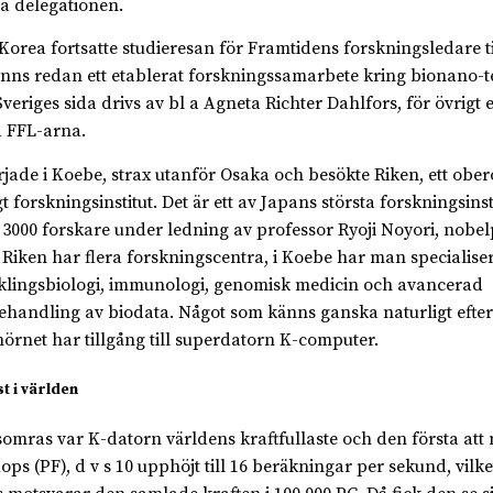
 Korea fortsatte studieresan för Framtidens forskningsledare ti
inns redan ett etablerat forskningssamarbete kring bionano-t
Sveriges sida drivs av bl a Agneta Richter Dahlfors, för övrigt 
a FFL-arna.
rjade i Koebe, strax utanför Osaka och besökte Riken, ett obe
gt forskningsinstitut. Det är ett av Japans största forskningsins
 3000 forskare under ledning av professor Ryoji Noyori, nobelp
 Riken har flera forskningscentra, i Koebe har man specialiser
klingsbiologi, immunologi, genomisk medicin och avancerad
ehandling av biodata. Något som känns ganska naturligt eft
hörnet har tillgång till superdatorn K-computer.
t i världen
i somras var K-datorn världens kraftfullaste och den första att 
lops (PF), d v s 10 upphöjt till 16 beräkningar per sekund, vilk