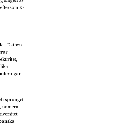
ig slagen av
eftersom K-
g
let. Datorn
erar
ktivitet,
lika
uleringar.
och sprunget
i, numera
versitet
apanska