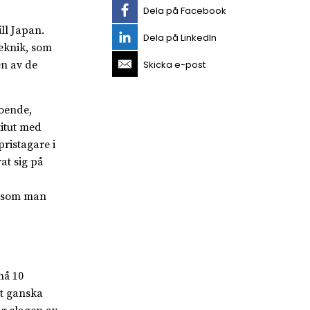
Dela på Facebook
ll Japan.
Dela på LinkedIn
eknik, som
Skicka e-post
en av de
roende,
titut med
ristagare i
at sig på
ersom man
nå 10
et ganska