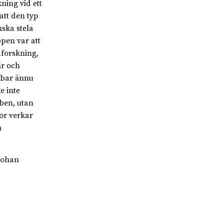
ning vid ett
att den typ
ska stela
ppen var att
dforskning,
år och
bbar ännu
e inte
ben, utan
nor verkar
h
 Johan