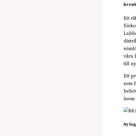
Kreati
Ett r
förko
Labbe
distr
sömlö
våra 
till n
Ett p
som b
behöv
inom 
Ny log