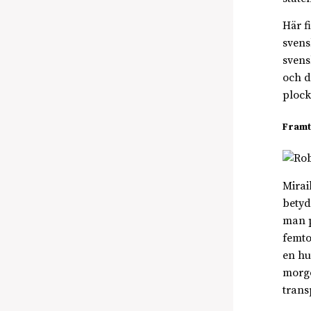
Här f
svens
svens
och d
plock
Framt
Mirai
betyd
man p
femto
en hu
morgo
trans