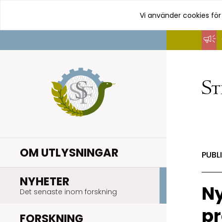
Vi använder cookies för
Hoppa
till
innehåll
OM UTLYSNINGAR
PUBL
.
NYHETER
Ny
Det senaste inom forskning
pr
.
FORSKNING