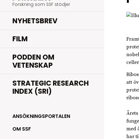
Forskning som SSF stödjer
NYHETSBREV
FILM
Framt
prote
nobel
PODDEN OM
celler
VETENSKAP
Ribos
STRATEGIC RESEARCH
att ö
INDEX (SRI)
prote
ribos
Årets
ANSÖKNINGSPORTALEN
funge
OM SSF
med å
har t