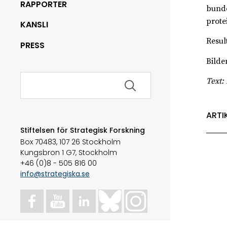
RAPPORTER
bunde
protei
KANSLI
Resul
PRESS
Bilden
Sök
Text:
efter:
ARTI
Stiftelsen för Strategisk Forskning
Box 70483, 107 26 Stockholm
Kungsbron 1 G7, Stockholm
+46 (0)8 - 505 816 00
info@strategiska.se