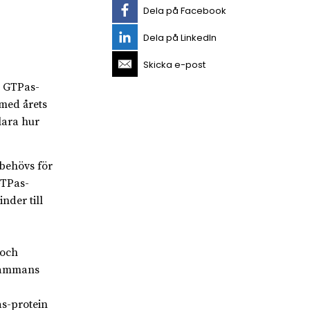
Dela på Facebook
Dela på LinkedIn
Skicka e-post
e GTPas-
 med årets
lara hur
 behövs för
GTPas-
nder till
 och
lsammans
as-protein