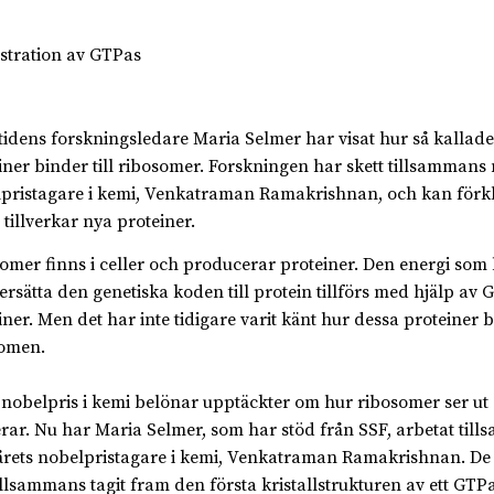
idens forskningsledare Maria Selmer har visat hur så kallad
iner binder till ribosomer. Forskningen har skett tillsammans
pristagare i kemi, Venkatraman Ramakrishnan, och kan förk
 tillverkar nya proteiner.
omer finns i celler och producerar proteiner. Den energi som
versätta den genetiska koden till protein tillförs med hjälp av 
iner. Men det har inte tidigare varit känt hur dessa proteiner bi
omen.
 nobelpris i kemi belönar upptäckter om hur ribosomer ser ut
rar. Nu har Maria Selmer, som har stöd från SSF, arbetat til
rets nobelpristagare i kemi, Venkatraman Ramakrishnan. De
illsammans tagit fram den första kristallstrukturen av ett GTP