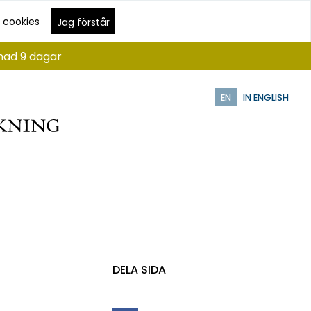
 cookies
Jag förstår
ånad 9 dagar
EN
IN ENGLISH
DELA SIDA