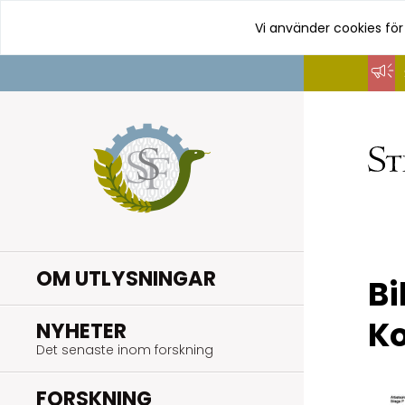
Vi använder cookies för
Hoppa
till
innehåll
OM UTLYSNINGAR
Bi
K
.
NYHETER
Det senaste inom forskning
.
FORSKNING