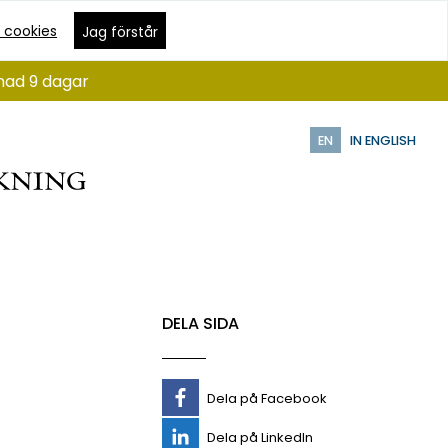
 cookies
Jag förstår
ånad 9 dagar
EN
IN ENGLISH
DELA SIDA
Dela på Facebook
Dela på LinkedIn