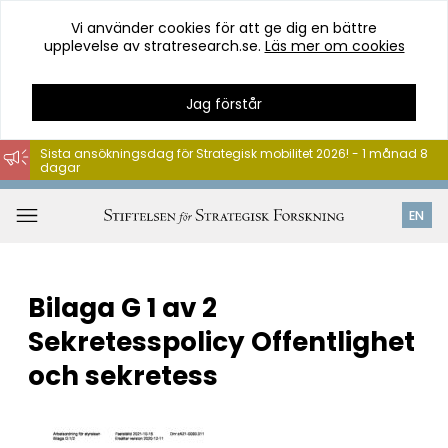
Vi använder cookies för att ge dig en bättre
upplevelse av stratresearch.se.
Läs mer om cookies
Jag förstår
Sista ansökningsdag för Strategisk mobilitet 2026! - 1 månad 8
dagar
Hoppa
till
Öppna
EN
innehåll
meny
Bilaga G 1 av 2
Sekretesspolicy Offentlighet
och sekretess