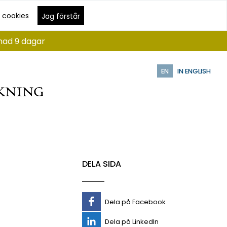
 cookies
Jag förstår
ånad 9 dagar
EN
IN ENGLISH
DELA SIDA
Dela på Facebook
Dela på LinkedIn