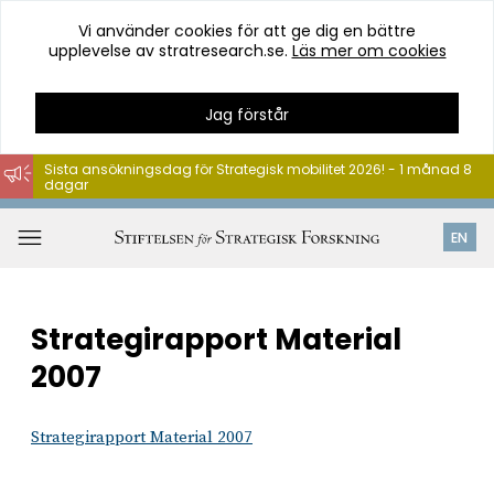
Vi använder cookies för att ge dig en bättre
upplevelse av stratresearch.se.
Läs mer om cookies
Jag förstår
Sista ansökningsdag för Strategisk mobilitet 2026! - 1 månad 8
dagar
Hoppa
till
Öppna
EN
innehåll
meny
Strategirapport Material
2007
Strategirapport Material 2007