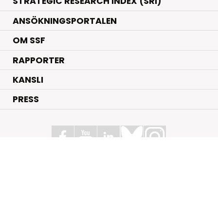
STRATEGIC RESEARCH INDEX (SRI)
ANSÖKNINGSPORTALEN
OM SSF
RAPPORTER
KANSLI
PRESS
Stiftelsen för Strategisk Forskning
Box 70483, 107 26 Stockholm
Kungsbron 1 G7, Stockholm
+46 (0)8 - 505 816 00
info@strategiska.se