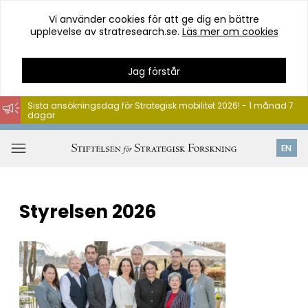
Vi använder cookies för att ge dig en bättre
upplevelse av stratresearch.se.
Läs mer om cookies
Jag förstår
Sista ansökningsdag för Strategisk mobilitet 2026! - 1 månad 7
dagar
Hoppa
till
Öppna
EN
innehåll
meny
Styrelsen 2026