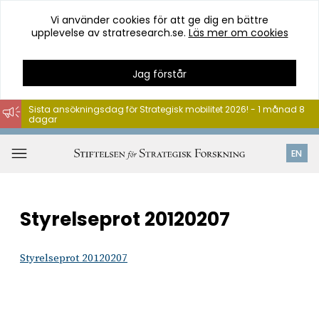
Vi använder cookies för att ge dig en bättre
upplevelse av stratresearch.se.
Läs mer om cookies
Jag förstår
Sista ansökningsdag för Strategisk mobilitet 2026! - 1 månad 8
dagar
Hoppa
till
Öppna
EN
innehåll
meny
Styrelseprot 20120207
Styrelseprot 20120207