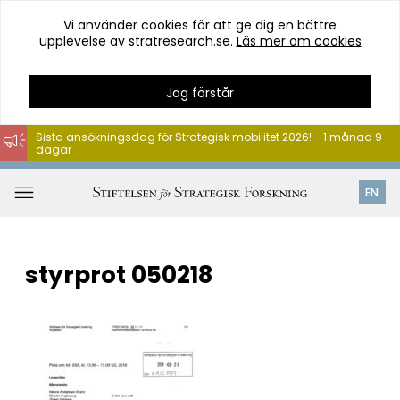
Vi använder cookies för att ge dig en bättre
upplevelse av stratresearch.se.
Läs mer om cookies
Jag förstår
Sista ansökningsdag för Strategisk mobilitet 2026! - 1 månad 9
dagar
Hoppa
till
Öppna
EN
innehåll
meny
styrprot 050218