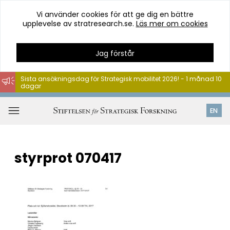
Vi använder cookies för att ge dig en bättre
upplevelse av stratresearch.se.
Läs mer om cookies
Jag förstår
Sista ansökningsdag för Strategisk mobilitet 2026! - 1 månad 10
dagar
Hoppa
till
Öppna
EN
innehåll
meny
styrprot 070417