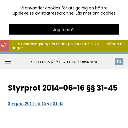
Vi använder cookies för att ge dig en bättre
upplevelse av stratresearch.se.
Läs mer om cookies
Jag förstår
Sista ansökningsdag för Strategisk mobilitet 2026! - 1 månad 8
dagar
Hoppa
till
Öppna
EN
innehåll
meny
Styrprot 2014-06-16 §§ 31-45
Styrprot 2014-06-16 §§ 31-45