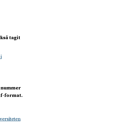
kså tagit
i
vå nummer
df-format.
versiteten