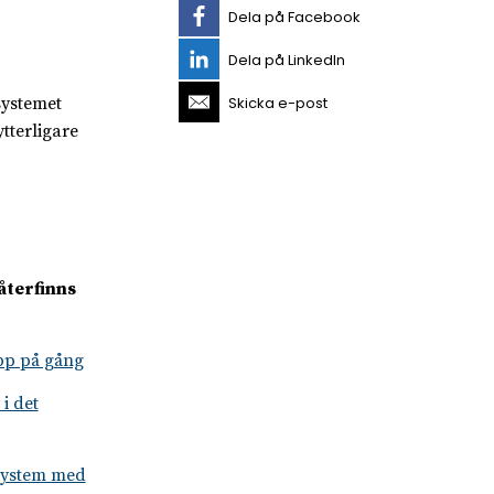
Dela på Facebook
Dela på LinkedIn
Skicka e-post
systemet
tterligare
återfinns
pp på gång
i det
esystem med