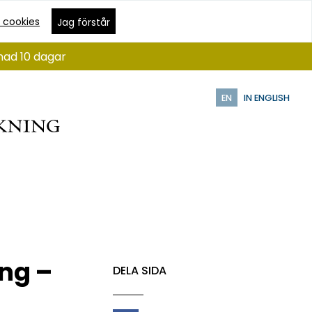
 cookies
Jag förstår
nad 10 dagar
EN
IN ENGLISH
ng –
DELA SIDA