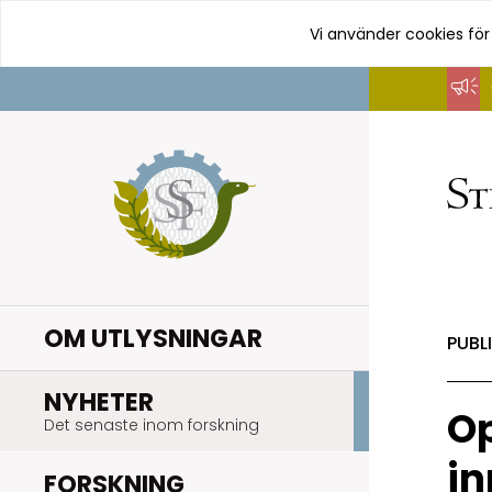
Vi använder cookies för
Hoppa
till
innehåll
OM UTLYSNINGAR
PUBL
.
NYHETER
Op
Det senaste inom forskning
in
.
FORSKNING