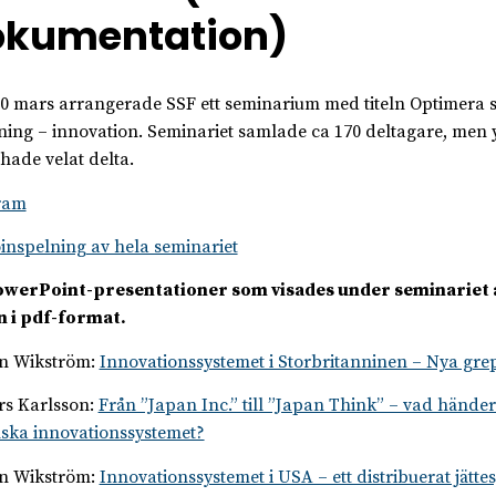
okumentation)
0 mars arrangerade SSF ett seminarium med titeln Optimera 
ning – innovation. Seminariet samlade ca 170 deltagare, men y
 hade velat delta.
ram
inspelning av hela seminariet
owerPoint-presentationer som visades under seminariet 
 i pdf-format.
n Wikström:
Innovationssystemet i Storbritanninen – Nya gre
s Karlsson:
Från ”Japan Inc.” till ”Japan Think” – vad händer 
ska innovationssystemet?
n Wikström:
Innovationssystemet i USA – ett distribuerat jätt