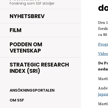
Forskning som SSF stödjer
d
NYHETSBREV
Den 1
FILM
forsk
ca 80
PODDEN OM
Prog
VETENSKAP
Video
STRATEGIC RESEARCH
De P
nedan
INDEX (SRI)
Marti
Ander
ANSÖKNINGSPORTALEN
japan
OM SSF
Marti