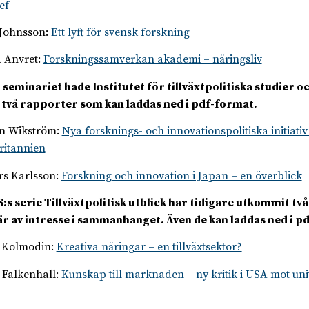
ef
Johnsson:
Ett lyft för svensk forskning
 Anvret:
Forskningssamverkan akademi – näringsliv
 seminariet hade Institutet för tillväxtpolitiska studier oc
två rapporter som kan laddas ned i pdf-format.
n Wikström:
Nya forsknings- och innovationspolitiska initiativ 
ritannien
s Karlsson:
Forskning och innovation i Japan – en överblick
S:s serie Tillväxtpolitisk utblick har tidigare utkommit t
r av intresse i sammanhanget. Även de kan laddas ned i p
 Kolmodin:
Kreativa näringar – en tillväxtsektor?
 Falkenhall:
Kunskap till marknaden – ny kritik i USA mot uni