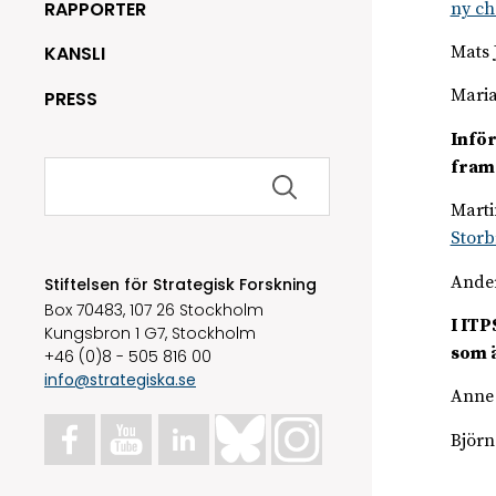
RAPPORTER
ny ch
Mats 
KANSLI
Maria
PRESS
Inför
Sök
fram 
efter:
Marti
Storb
Ander
Stiftelsen för Strategisk Forskning
Box 70483, 107 26 Stockholm
I ITP
Kungsbron 1 G7, Stockholm
som ä
+46 (0)8 - 505 816 00
info@strategiska.se
Anne
Björn