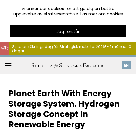
Vi använder cookies för att ge dig en bättre
upplevelse av stratresearch.se.
Läs mer om cookies
Jag förstår
Sista ansökningsdag för Strategisk mobilitet 2026! - 1 månad 10
dagar
Hoppa
till
Öppna
EN
innehåll
meny
Planet Earth With Energy
Storage System. Hydrogen
Storage Concept In
Renewable Energy