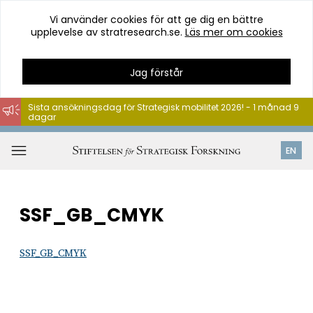
Vi använder cookies för att ge dig en bättre
upplevelse av stratresearch.se.
Läs mer om cookies
Jag förstår
Sista ansökningsdag för Strategisk mobilitet 2026! - 1 månad 9
dagar
Hoppa
till
Öppna
EN
innehåll
meny
SSF_GB_CMYK
SSF_GB_CMYK