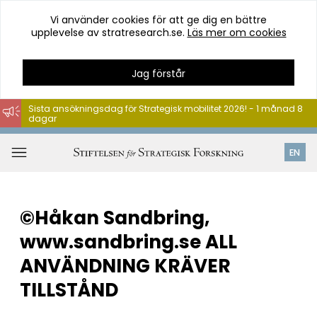
Vi använder cookies för att ge dig en bättre
upplevelse av stratresearch.se.
Läs mer om cookies
Jag förstår
Sista ansökningsdag för Strategisk mobilitet 2026! - 1 månad 8
dagar
Hoppa
till
Öppna
EN
innehåll
meny
©Håkan Sandbring,
www.sandbring.se ALL
ANVÄNDNING KRÄVER
TILLSTÅND