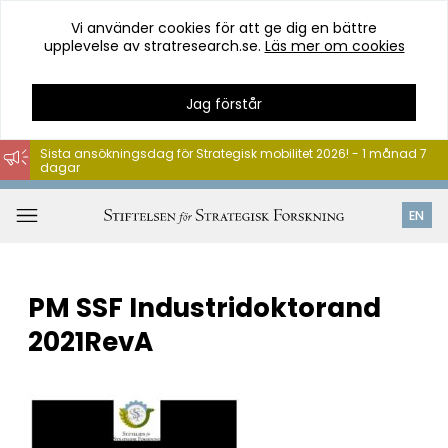
Vi använder cookies för att ge dig en bättre
upplevelse av stratresearch.se.
Läs mer om cookies
Jag förstår
Sista ansökningsdag för Strategisk mobilitet 2026! - 1 månad 7
dagar
Hoppa
till
Öppna
EN
innehåll
meny
PM SSF Industridoktorand
2021RevA