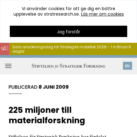
Vi använder cookies för att ge dig en bättre
upplevelse av stratresearch.se.
Läs mer om cookies
Jag förstår
Sista ansökningsdag för Strategisk mobilitet 2026! - 1 månad 9
dagar
Hoppa
till
Öppna
EN
innehåll
meny
PUBLICERAD
8 JUNI 2009
225 miljoner till
materialforskning
Stiftelsen för Strategisk Forskning har fördelat