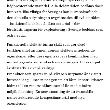
teknikutvecklingen ställer ständigt nya krav på mer
högpresterande material. Alla delområden bedöms dock
inte vara lika viktiga för Sveriges konkurrenskraft och
den aktuella utlysningen avgränsades till två områden
– funktionella skikt och lätta material – där
förutsättningarna för exploatering i Sverige bedöms som
extra goda.
Funktionella skikt är tunna skikt som ger ökad
funktionalitet antingen genom skiktets inneboende
egenskaper eller dess egenskaper i kombination med
underliggande substrat och omgivningen. Ett exempel
är slitstarka skikt på verktyg.
Produkter som sparar in på vikt och utrymme är av stort
intresse idag – inte minst genom att lätta konstruktioner
bidrar till ett resurssnålare samhälle med mindre
miljöbelastning. En stor utmaning är att framställa
nanostrukturerade kompositmaterial med nya
egenskaper.