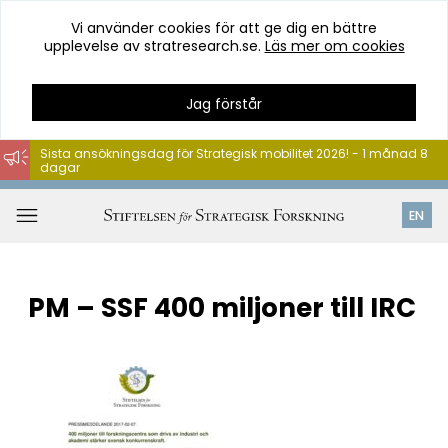
Vi använder cookies för att ge dig en bättre
upplevelse av stratresearch.se.
Läs mer om cookies
Jag förstår
Sista ansökningsdag för Strategisk mobilitet 2026! - 1 månad 8
dagar
Hoppa
till
Öppna
EN
innehåll
meny
PM – SSF 400 miljoner till IRC