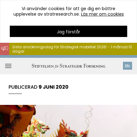
Vi använder cookies för att ge dig en bättre
upplevelse av stratresearch.se.
Läs mer om cookies
Jag förstår
Sista ansökningsdag för Strategisk mobilitet 2026! - 1 månad 10
dagar
Hoppa
till
Öppna
EN
innehåll
meny
PUBLICERAD
9 JUNI 2020