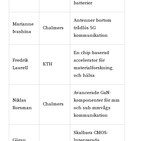
batterier
Antenner bortom
Marianne
Chalmers
trådlös 5G
Ivashina
kommunikation
En chip-baserad
Fredrik
accelerator för
KTH
Laurell
materialforskning
och hälsa
Avancerade GaN-
Niklas
komponenter för mm
Chalmers
Rorsman
och sub-mmvågs
kommunikation
Skalbara CMOS-
Göran
Integrerade