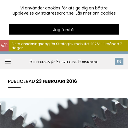
Vi använder cookies för att ge dig en bättre
upplevelse av stratresearch.se.
Läs mer om cookies
Jag förstår
Sista ansökningsdag för Strategisk mobilitet 2026! - 1 månad 7
dagar
Hoppa
till
Öppna
EN
innehåll
meny
PUBLICERAD
23 FEBRUARI 2016