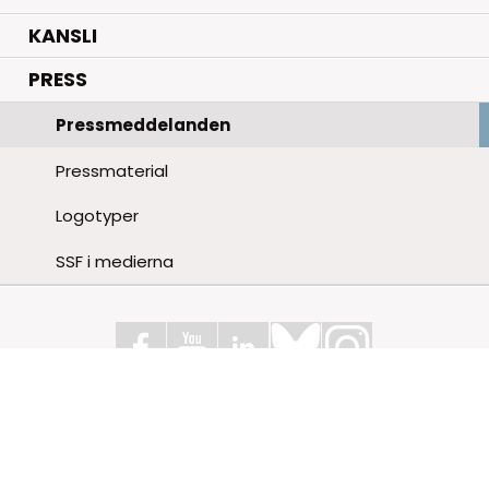
KANSLI
PRESS
Pressmeddelanden
Pressmaterial
Logotyper
SSF i medierna
Stiftelsen för Strategisk Forskning
Box 70483, 107 26 Stockholm
Kungsbron 1 G7, Stockholm
+46 (0)8 - 505 816 00