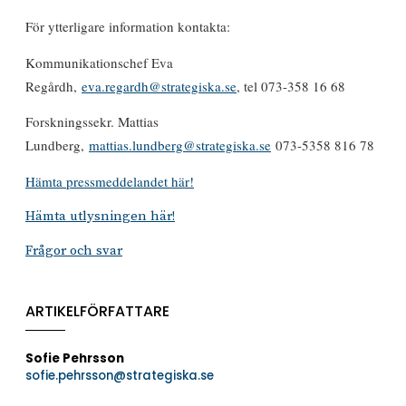
För ytterligare information kontakta:
Kommunikationschef Eva
Regårdh,
eva.regardh@strategiska.se
, tel 073-358 16 68
Forskningssekr. Mattias
Lundberg,
mattias.lundberg@strategiska.se
073-5358 816 78
Hämta pressmeddelandet här!
Hämta utlysningen här!
Frågor och svar
ARTIKELFÖRFATTARE
Sofie Pehrsson
sofie.pehrsson@strategiska.se