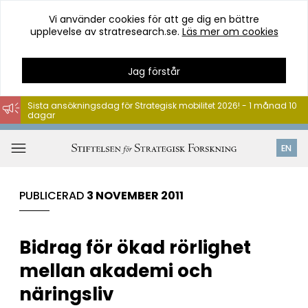
Vi använder cookies för att ge dig en bättre
upplevelse av stratresearch.se.
Läs mer om cookies
Jag förstår
Sista ansökningsdag för Strategisk mobilitet 2026! - 1 månad 10
dagar
Hoppa
till
Öppna
EN
innehåll
meny
PUBLICERAD
3 NOVEMBER 2011
Bidrag för ökad rörlighet
mellan akademi och
näringsliv