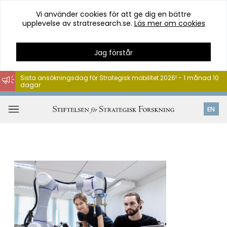
Vi använder cookies för att ge dig en bättre
upplevelse av stratresearch.se.
Läs mer om cookies
Jag förstår
Sista ansökningsdag för Strategisk mobilitet 2026! - 1 månad 10
dagar
Hoppa
till
Öppna
EN
innehåll
meny