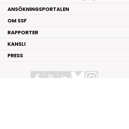
ANSÖKNINGSPORTALEN
OM SSF
RAPPORTER
KANSLI
PRESS
Stiftelsen för Strategisk Forskning
Box 70483, 107 26 Stockholm
Kungsbron 1 G7, Stockholm
+46 (0)8 - 505 816 00
info@strategiska.se