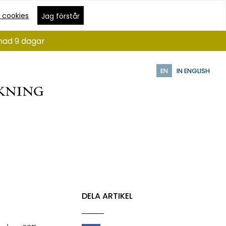
 cookies
Jag förstår
ånad 9 dagar
EN
IN ENGLISH
DELA ARTIKEL