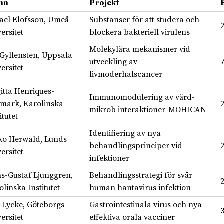
mn
Projekt
ael Elofsson, Umeå
Substanser för att studera och
ersitet
blockera bakteriell virulens
Molekylära mekanismer vid
 Gyllensten, Uppsala
utveckling av
ersitet
livmoderhalscancer
gitta Henriques-
Immunomodulering av värd-
mark, Karolinska
mikrob interaktioner-MOHICAN
itutet
Identifiering av nya
ko Herwald, Lunds
behandlingsprinciper vid
ersitet
infektioner
s-Gustaf Ljunggren,
Behandlingsstrategi för svår
linska Institutet
human hantavirus infektion
s Lycke, Göteborgs
Gastrointestinala virus och nya
ersitet
effektiva orala vacciner