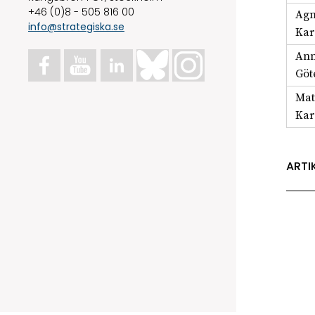
+46 (0)8 - 505 816 00
Agn
info@strategiska.se
Karo
Ann
Göt
Mat
Karo
ARTI