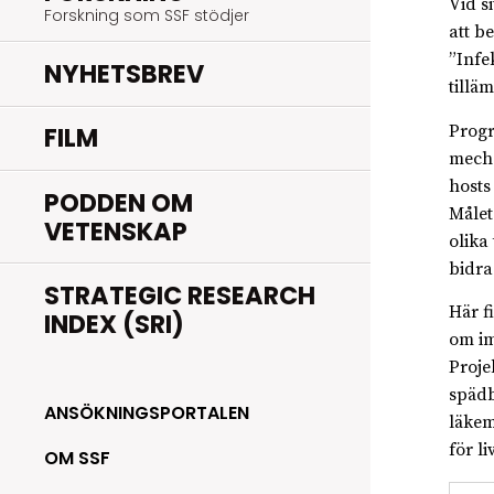
Vid si
Forskning som SSF stödjer
att b
”Infe
NYHETSBREV
tillä
Progr
FILM
mecha
hosts
PODDEN OM
Målet
VETENSKAP
olika
bidra
STRATEGIC RESEARCH
Här f
INDEX (SRI)
om im
Proje
spädb
ANSÖKNINGSPORTALEN
läkem
för l
OM SSF