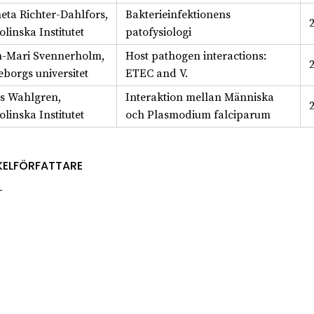
eta Richter-Dahlfors,
Bakterieinfektionens
linska Institutet
patofysiologi
-Mari Svennerholm,
Host pathogen interactions:
eborgs universitet
ETEC and V.
s Wahlgren,
Interaktion mellan Människa
linska Institutet
och Plasmodium falciparum
KELFÖRFATTARE