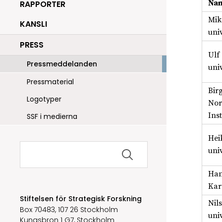
Na
RAPPORTER
Mik
KANSLI
univ
PRESS
Ulf
Pressmeddelanden
univ
Pressmaterial
Bir
Logotyper
Nor
Inst
SSF i medierna
Hei
Sök
univ
efter:
Han
Karo
Stiftelsen för Strategisk Forskning
Nil
Box 70483, 107 26 Stockholm
univ
Kungsbron 1 G7, Stockholm