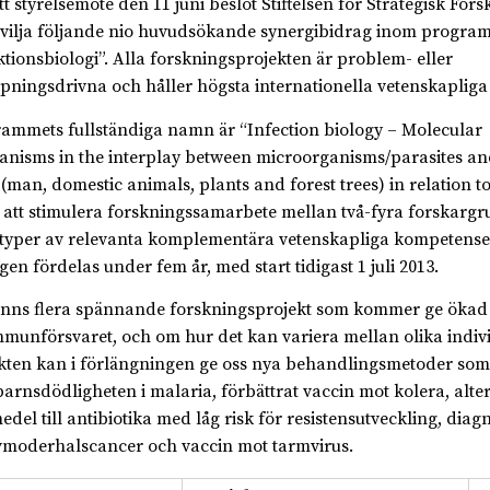
tt styrelsemöte den 11 juni beslöt Stiftelsen för Strategisk Fors
evilja följande nio huvudsökande synergibidrag inom progra
ktionsbiologi”. Alla forskningsprojekten är problem- eller
mpningsdrivna och håller högsta internationella vetenskapliga
ammets fullständiga namn är “Infection biology – Molecular
nisms in the interplay between microorganisms/parasites and
 (man, domestic animals, plants and forest trees) in relation to
 att stimulera forskningssamarbete mellan två-fyra forskarg
 typer av relevanta komplementära vetenskapliga kompetense
gen fördelas under fem år, med start tidigast 1 juli 2013.
inns flera spännande forskningsprojekt som kommer ge öka
munförsvaret, och om hur det kan variera mellan olika indivi
kten kan i förlängningen ge oss nya behandlingsmetoder so
arnsdödligheten i malaria, förbättrat vaccin mot kolera, alte
edel till antibiotika med låg risk för resistensutveckling, diagn
ivmoderhalscancer och vaccin mot tarmvirus.