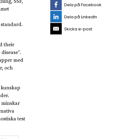
kning, SSF,
Dela på Facebook
mmet
Dela på LinkedIn
 standard.
Skicka e-post
 their
 disease”.
rupper med
r, och
d kunskap
der.
m minskar
rnativa
ostiska test