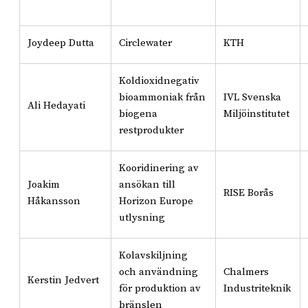
Joydeep Dutta
Circlewater
KTH
Koldioxidnegativ
bioammoniak från
IVL Svenska
Ali Hedayati
biogena
Miljöinstitutet
restprodukter
Kooridinering av
Joakim
ansökan till
RISE Borås
Håkansson
Horizon Europe
utlysning
Kolavskiljning
och användning
Chalmers
Kerstin Jedvert
för produktion av
Industriteknik
bränslen