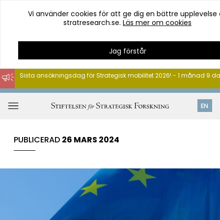
Vi använder cookies för att ge dig en bättre upplevelse
stratresearch.se.
Läs mer om cookies
Jag förstår
Sista ansökningsdag för Strategisk mobilitet 2026! - 1 månad 9 d
Hoppa
till
Öppna
EN
innehåll
meny
PUBLICERAD
26 MARS 2024