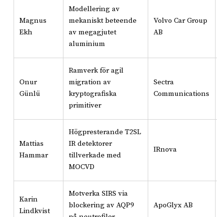
Modellering av
Magnus
mekaniskt beteende
Volvo Car Group
Ekh
av megagjutet
AB
aluminium
Ramverk för agil
Onur
migration av
Sectra
Günlü
kryptografiska
Communications
primitiver
Högpresterande T2SL
Mattias
IR detektorer
IRnova
Hammar
tillverkade med
MOCVD
Motverka SIRS via
Karin
blockering av AQP9
ApoGlyx AB
Lindkvist
på neutrofiler