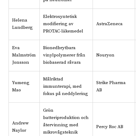
Elektrosyntetisk
Helena
modifiering av
AstraZeneca
Lundberg
PROTAC-läkemedel
Eva
Bionedbrytbara
Malmström
vinylpolymerer från
Nouryon
Jonsson
biobaserad råvara
Målriktad
Yumeng
Strike Pharma
immunterapi, med
Mao
AB
fokus på neddylering
Grön
batteriproduktion och
Andrew
återvinning med
Percy Roc AB
Naylor
mikrovågsteknik