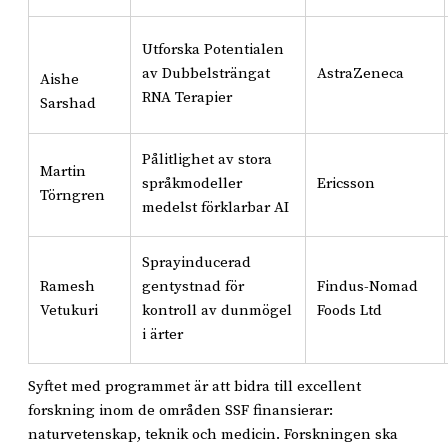
Utforska Potentialen
av Dubbelsträngat
AstraZeneca
Aishe
RNA Terapier
Sarshad
Pålitlighet av stora
Martin
språkmodeller
Ericsson
Törngren
medelst förklarbar AI
Sprayinducerad
Ramesh
gentystnad för
Findus-Nomad
Vetukuri
kontroll av dunmögel
Foods Ltd
i ärter
Syftet med programmet är att bidra till excellent
forskning inom de områden SSF finansierar:
naturvetenskap, teknik och medicin. Forskningen ska