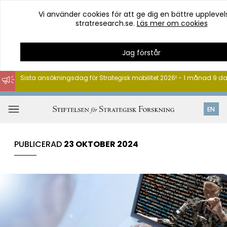
Vi använder cookies för att ge dig en bättre upplevel
stratresearch.se.
Läs mer om cookies
Jag förstår
Sista ansökningsdag för Strategisk mobilitet 2026! - 1 månad 9 d
Hoppa
till
Öppna
EN
innehåll
meny
PUBLICERAD
23 OKTOBER 2024