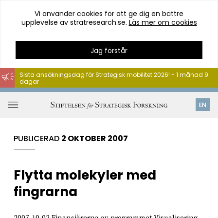
Vi använder cookies för att ge dig en bättre
upplevelse av stratresearch.se.
Läs mer om cookies
Jag förstår
Sista ansökningsdag för Strategisk mobilitet 2026! - 1 månad 9
dagar
Hoppa
till
Öppna
EN
innehåll
meny
PUBLICERAD
2 OKTOBER 2007
Flytta molekyler med
fingrarna
2007-10-02 Finansiärerna av programmet Visualisering