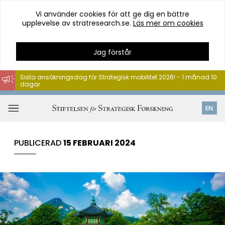
Vi använder cookies för att ge dig en bättre
upplevelse av stratresearch.se.
Läs mer om cookies
Jag förstår
Sista ansökningsdag för Strategisk mobilitet 2026! - 1 månad 10
dagar
Hoppa
till
Öppna
EN
innehåll
meny
PUBLICERAD
15 FEBRUARI 2024