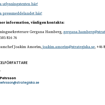
 utlysningstexten här!
 pressmeddelandet här!
er information, vänligen kontakta:
ningssekreterare Gergana Hamberg,
gergana.hamberg@strat
 505 816 76
ramchef Joakim Amorim,
joakim.amorim@strategiska.se
, +46 
KELFÖRFATTARE
 Pehrsson
.pehrsson@strategiska.se