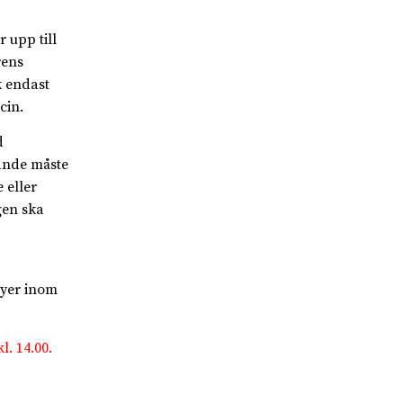
 upp till
rens
k endast
cin.
d
kande måste
 eller
gen ska
vyer inom
l. 14.00.