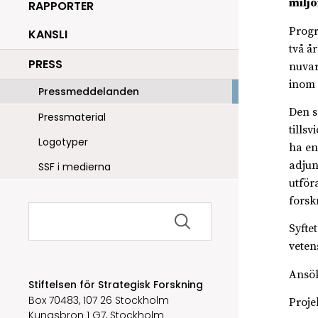
miljo
RAPPORTER
Progr
KANSLI
två å
PRESS
nuvar
inom 
Pressmeddelanden
Den s
Pressmaterial
tills
Logotyper
ha en
adjun
SSF i medierna
utföra
forsk
Sök
efter:
Syfte
veten
Ansök
Stiftelsen för Strategisk Forskning
Box 70483, 107 26 Stockholm
Proje
Kungsbron 1 G7, Stockholm