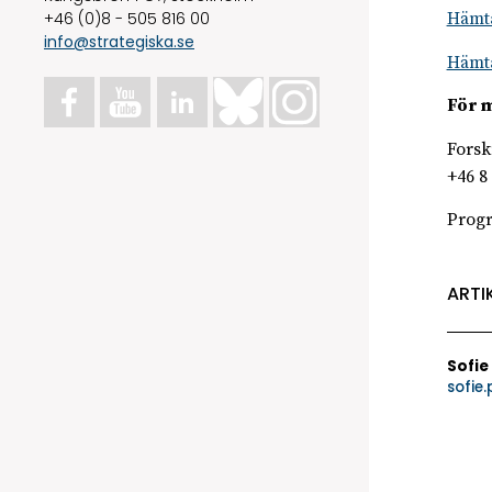
+46 (0)8 - 505 816 00
Hämta
info@strategiska.se
Hämta
För m
Forsk
+46 8
Prog
ARTI
Sofie
sofie