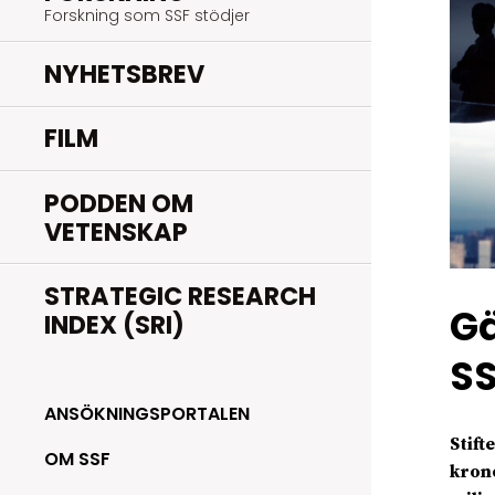
Forskning som SSF stödjer
NYHETSBREV
FILM
PODDEN OM
VETENSKAP
STRATEGIC RESEARCH
Gä
INDEX (SRI)
SS
ANSÖKNINGSPORTALEN
Stift
OM SSF
krono