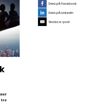
Dela på Facebook
Dela på LinkedIn
Skicka e-post
k
oner
 tre