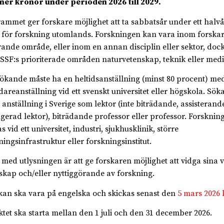
ner kronor under perioden 2026 till 2029.
ammet ger forskare möjlighet att ta sabbatsår under ett halvår
r för forskning utomlands. Forskningen kan vara inom forska
ande område, eller inom en annan disciplin eller sektor, doc
SSF:s prioriterade områden naturvetenskap, teknik eller medi
ökande måste ha en heltidsanställning (minst 80 procent) me
vidareanställning vid ett svenskt universitet eller högskola. Sö
 anställning i Sverige som lektor (inte biträdande, assisterande
gerad lektor), biträdande professor eller professor. Forsknin
s vid ett universitet, industri, sjukhusklinik, större
ningsinfrastruktur eller forskningsinstitut.
t med utlysningen är att ge forskaren möjlighet att vidga sina 
skap och/eller nyttiggörande av forskning.
an ska vara på engelska och skickas senast den
5 mars 2026 k
ktet ska starta mellan den 1 juli och den 31 december 2026.