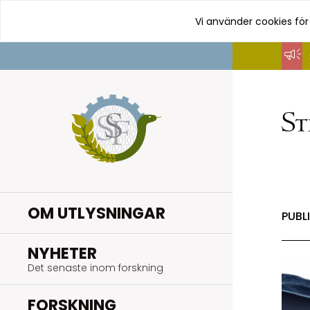
Vi använder cookies för
Hoppa
till
innehåll
OM UTLYSNINGAR
PUBL
.
NYHETER
Det senaste inom forskning
.
FORSKNING