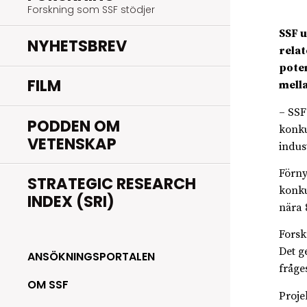
Forskning som SSF stödjer
SSF u
NYHETSBREV
relat
poten
FILM
mella
– SSF
PODDEN OM
konku
VETENSKAP
indus
Förny
STRATEGIC RESEARCH
konku
INDEX (SRI)
nära 
Forsk
Det g
ANSÖKNINGSPORTALEN
fråge
OM SSF
Proje