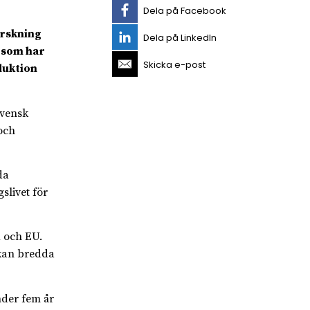
Dela på Facebook
orskning
Dela på LinkedIn
g som har
Skicka e-post
duktion
svensk
och
da
slivet för
 och EU.
 kan bredda
nder fem år