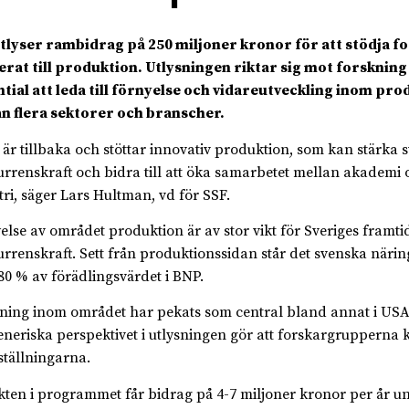
tlyser rambidrag på 250 miljoner kronor för att stödja f
erat till produktion. Utlysningen riktar sig mot forsknin
tial att leda till förnyelse och vidareutveckling inom pro
n flera sektorer och branscher.
 är tillbaka och stöttar innovativ produktion, som kan stärka 
rrenskraft och bidra till att öka samarbetet mellan akademi 
tri, säger Lars Hultman, vd för SSF.
else av området produktion är av stor vikt för Sveriges framti
rrenskraft. Sett från produktionssidan står det svenska näring
80 % av förädlingsvärdet i BNP.
ning inom området har pekats som central bland annat i USA
eneriska perspektivet i utlysningen gör att forskargrupperna
ställningarna.
kten i programmet får bidrag på 4-7 miljoner kronor per år u