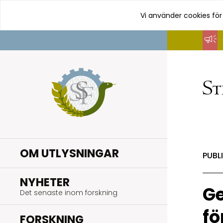
Vi använder cookies för
Hoppa
till
innehåll
OM UTLYSNINGAR
PUBL
.
NYHETER
Ge
Det senaste inom forskning
fö
.
FORSKNING