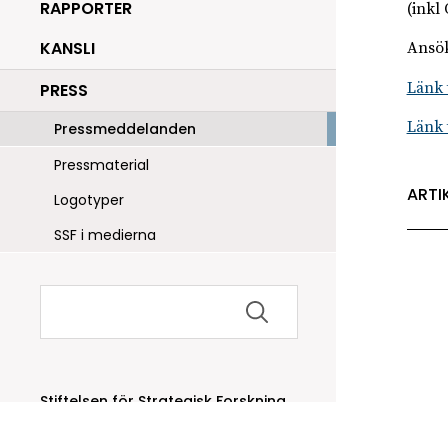
RAPPORTER
(inkl
KANSLI
Ansök
Länk t
PRESS
Länk 
Pressmeddelanden
Pressmaterial
ARTI
Logotyper
SSF i medierna
Sök
efter:
Stiftelsen för Strategisk Forskning
Box 70483, 107 26 Stockholm
Kungsbron 1 G7, Stockholm