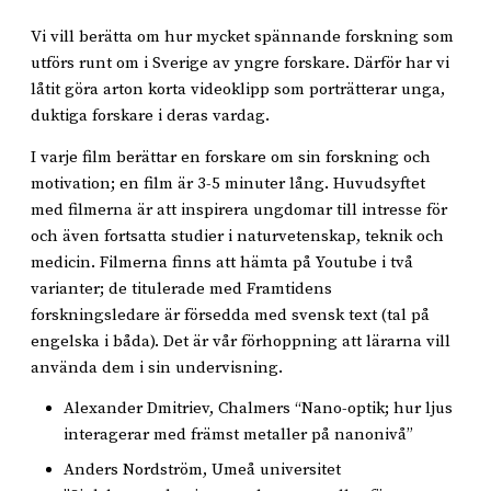
Vi vill berätta om hur mycket spännande forskning som
utförs runt om i Sverige av yngre forskare. Därför har vi
låtit göra arton korta videoklipp som porträtterar unga,
duktiga forskare i deras vardag.
I varje film berättar en forskare om sin forskning och
motivation; en film är 3-5 minuter lång. Huvudsyftet
med filmerna är att inspirera ungdomar till intresse för
och även fortsatta studier i naturvetenskap, teknik och
medicin. Filmerna finns att hämta på Youtube i två
varianter; de titulerade med Framtidens
forskningsledare är försedda med svensk text (tal på
engelska i båda). Det är vår förhoppning att lärarna vill
använda dem i sin undervisning.
Alexander Dmitriev, Chalmers “Nano-optik; hur ljus
interagerar med främst metaller på nanonivå”
Anders Nordström, Umeå universitet