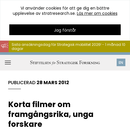
Vi använder cookies för att ge dig en bättre
upplevelse av stratresearch.se.
Läs mer om cookies
Jag förstår
Sista ansökningsdag för Strategisk mobilitet 2026! - 1 månad 10
dagar
Hoppa
till
Öppna
EN
innehåll
meny
PUBLICERAD
28 MARS 2012
Korta filmer om
framgångsrika, unga
forskare