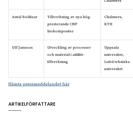
Chalmers
Antal Boldizar
Tillverkning av nya hög-
Chalmers,
presterande CNF
KTH
biokompositer
Ulf Jansson
Utveckling av processer
Uppsala
och material i additiv
universitet,
tillverkning
Luleå tekniska
universitet
Hämta pressmeddelandet här
ARTIKELFÖRFATTARE