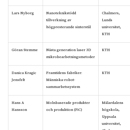
Lars Nyborg
Nanoteknikstödd
Chalmers,
tillverkning av
Lunds
högpresterande sinterstål
universitet,
KTH
Göran Stemme
Nästa generation laser 3D
KTH
mikrobearbetningsmetoder
Danica Kragic
Framtidens fabriker:
KTH
Jensfelt
Människa-robot-
sammarbetssystem
Hans A
Molnbaserade produkter
Mälardalens
Hansson
och produktion (FiC)
högskola,
Uppsala
universitet,