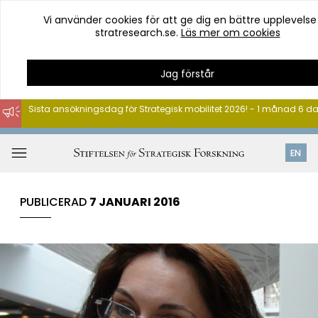
Vi använder cookies för att ge dig en bättre upplevelse
stratresearch.se.
Läs mer om cookies
Jag förstår
Sista ansökningsdag för Strategisk mobilitet 2026! - 1 månad 6 d
Hoppa
till
Öppna
EN
innehåll
meny
PUBLICERAD
7 JANUARI 2016