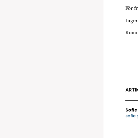
För f
Inger
Kommu
ARTI
Sofie
sofie