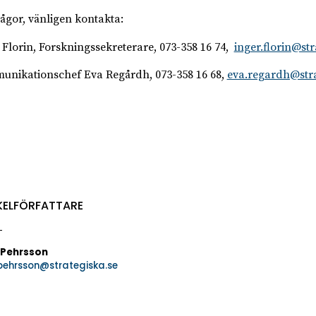
rågor, vänligen kontakta:
 Florin, Forskningssekreterare, 073-358 16 74,
inger.florin@str
nikationschef Eva Regårdh, 073-358 16 68,
eva.regardh@stra
KELFÖRFATTARE
 Pehrsson
.pehrsson@strategiska.se