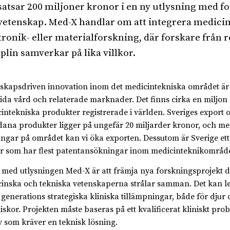
satsar 200 miljoner kronor i en ny utlysning med f
vetenskap. Med-X handlar om att integrera medicin
tronik- eller materialforskning, där forskare från 
iplin samverkar på lika villkor.
skapsdriven innovation inom det medicintekniska området är n
ida vård och relaterade marknader. Det finns cirka en miljon
intekniska produkter registrerade i världen. Sveriges export 
dana produkter ligger på ungefär 20 miljarder kronor, och m
ingar på området kan vi öka exporten. Dessutom är Sverige ett 
r som har flest patentansökningar inom medicinteknikområde
t med utlysningen Med-X är att främja nya forskningsprojekt d
inska och tekniska vetenskaperna strålar samman. Det kan led
 generations strategiska kliniska tillämpningar, både för djur 
skor. Projekten måste baseras på ett kvalificerat kliniskt prob
 som kräver en teknisk lösning.