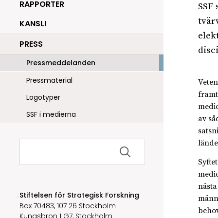
RAPPORTER
SSF 
tvär
KANSLI
elek
PRESS
disc
Pressmeddelanden
Pressmaterial
Veten
framt
Logotyper
medic
SSF i medierna
av så
satsn
Sök
lände
efter:
Syfte
medic
nästa
Stiftelsen för Strategisk Forskning
männi
Box 70483, 107 26 Stockholm
behov
Kungsbron 1 G7, Stockholm