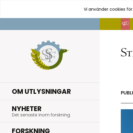
Vi använder cookies för
Hoppa
till
innehåll
OM UTLYSNINGAR
PUBL
.
NYHETER
Det senaste inom forskning
.
FORSKNING