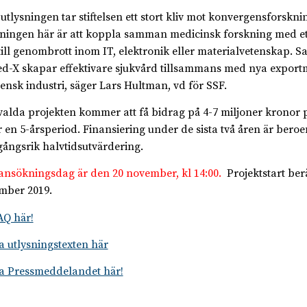
utlysningen tar stiftelsen ett stort kliv mot konvergensforskni
ingen här är att koppla samman medicinsk forskning med ett
 till genombrott inom IT, elektronik eller materialvetenskap. S
d-X skapar effektivare sjukvård tillsammans med nya expor
vensk industri, säger Lars Hultman, vd för SSF.
valda projekten kommer att få bidrag på 4-7 miljoner kronor p
 en 5-årsperiod. Finansiering under de sista två åren är bero
ångsrik halvtidsutvärdering.
 ansökningsdag är den 20 november, kl 14:00.
Projektstart berä
mber 2019.
AQ här!
 utlysningstexten här
 Pressmeddelandet här!