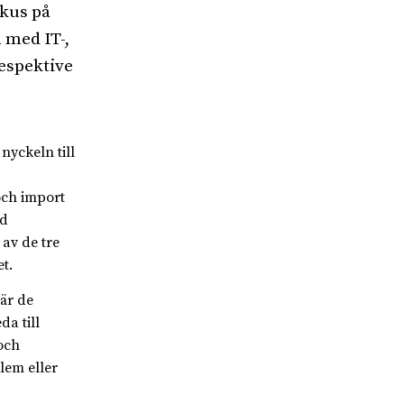
okus på
 med IT-,
respektive
yckeln till
och import
ed
av de tre
t.
är de
a till
och
lem eller