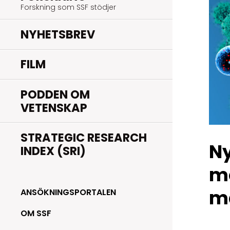
Forskning som SSF stödjer
NYHETSBREV
FILM
PODDEN OM
VETENSKAP
STRATEGIC RESEARCH
Ny
INDEX (SRI)
mö
ma
ANSÖKNINGSPORTALEN
OM SSF