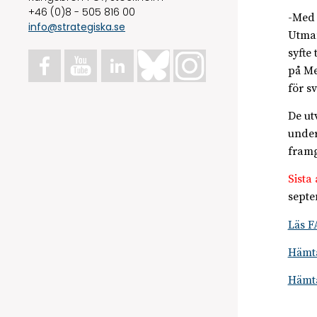
+46 (0)8 - 505 816 00
-Med 
info@strategiska.se
Utman
syfte
på Me
för s
De ut
under
framg
Sista
septe
Läs F
Hämta
Hämta