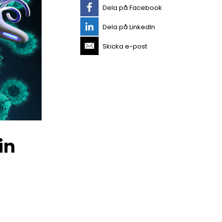
Dela på Facebook
Dela på LinkedIn
Skicka e-post
in