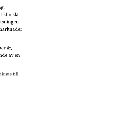
ng.
 kliniskt
atsningen
tmarknader
er år,
ende av en
knas till