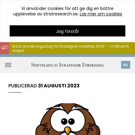
Vi använder cookies för att ge dig en bättre
upplevelse av stratresearch.se.
Läs mer om cookies
Jag förstår
Sista ansökningsdag för Strategisk mobilitet 2026! - 1 månad 6
dagar
Hoppa
till
Öppna
EN
innehåll
meny
PUBLICERAD
31 AUGUSTI 2023